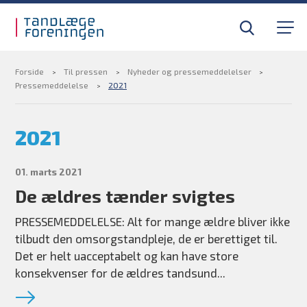
Gå til sidens indhold
Til tandlæger
Medlemsfordele
Forside
Til pressen
Nyheder og pressemeddelelser
Pressemeddelelse
2021
Til pressen
2021
Om foreningen
01. marts 2021
De ældres tænder svigtes
Find din tandlægevagt
PRESSEMEDDELELSE: Alt for mange ældre bliver ikke
Kurser og efteruddannelse
tilbudt den omsorgstandpleje, de er berettiget til.
Det er helt uacceptabelt og kan have store
konsekvenser for de ældres tandsund...
BLIV MEDLEM