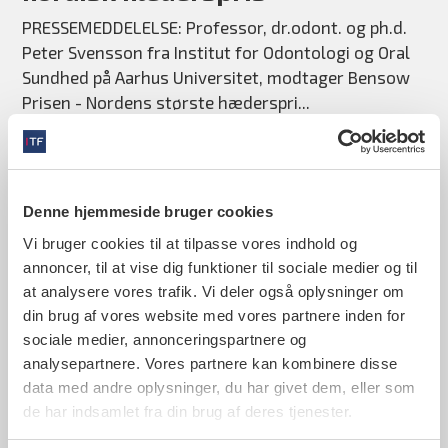
PRESSEMEDDELELSE: Professor, dr.odont. og ph.d.
Peter Svensson fra Institut for Odontologi og Oral
Sundhed på Aarhus Universitet, modtager Bensow
Prisen - Nordens største hæderspri...
Denne hjemmeside bruger cookies
07. januar 2021
Vi bruger cookies til at tilpasse vores indhold og
Du kan trygt gå til tandlæge
annoncer, til at vise dig funktioner til sociale medier og til
PRESSEMEDDELELSE: Tandlæger må godt behandle
at analysere vores trafik. Vi deler også oplysninger om
patienter trods nye landsdækkende restriktioner.
din brug af vores website med vores partnere inden for
Tandlæger følger strenge hygiejniske retningslinjer,
sociale medier, annonceringspartnere og
analysepartnere. Vores partnere kan kombinere disse
og du kan derfor fortsat trygt gå...
data med andre oplysninger, du har givet dem, eller som
de har indsamlet fra din brug af deres tjenester.