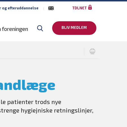
r og efteruddannelse
TDLNET
BLIV MEDLEM
 foreningen
 tandlæge
 patienter trods nye
trenge hygiejniske retningslinjer,