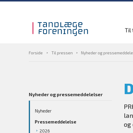
Gå til sidens indhold
Til
Forside
Til pressen
Nyheder og pressemeddele
D
Nyheder og pressemeddelelser
PR
Nyheder
lan
Pressemeddelelse
og 
2026