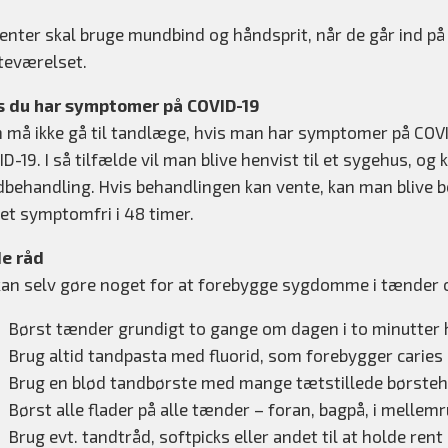
enter skal bruge mundbind og håndsprit, når de går ind på 
teværelset.
s du har symptomer på COVID-19
 må ikke gå til tandlæge, hvis man har symptomer på COVID
D-19. I så tilfælde vil man blive henvist til et sygehus, og
dbehandling. Hvis behandlingen kan vente, kan man blive 
et symptomfri i 48 timer.
e råd
kan selv gøre noget for at forebygge sygdomme i tænder
Børst tænder grundigt to gange om dagen i to minutter 
Brug altid tandpasta med fluorid, som forebygger caries
Brug en blød tandbørste med mange tætstillede børsteh
Børst alle flader på alle tænder – foran, bagpå, i mellem
Brug evt. tandtråd, softpicks eller andet til at holde re