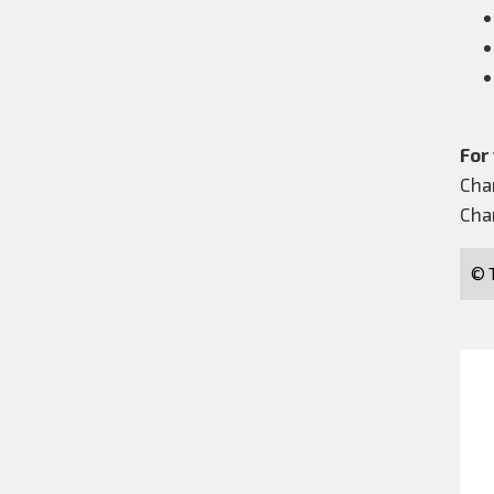
For
Cha
Cha
© T