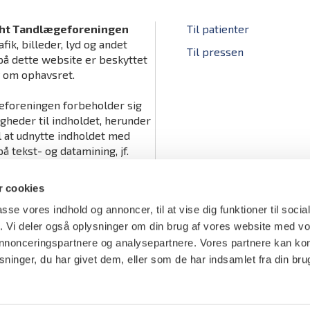
ht Tandlægeforeningen
Til patienter
afik, billeder, lyd og andet
Til pressen
på dette website er beskyttet
v om ophavsret.
foreningen forbeholder sig
igheder til indholdet, herunder
il at udnytte indholdet med
å tekst- og datamining, jf.
tslovens § 11 b og DSM-
ts artikel 4.
 cookies
passe vores indhold og annoncer, til at vise dig funktioner til soci
fik. Vi deler også oplysninger om din brug af vores website med v
 annonceringspartnere og analysepartnere. Vores partnere kan k
ninger, du har givet dem, eller som de har indsamlet fra din bru