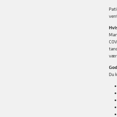
Pati
ven
Hvi
Man
COVI
tan
vær
God
Du 