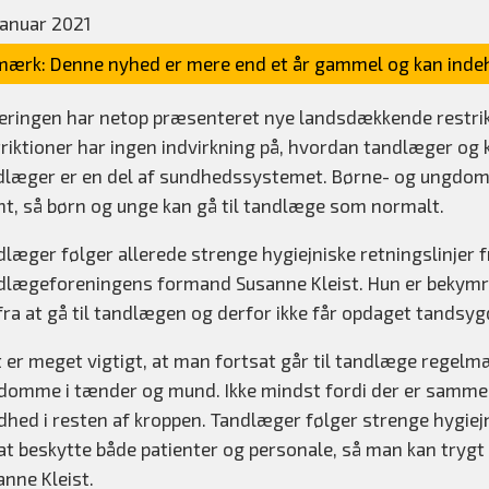
januar 2021
ærk: Denne nyhed er mere end et år gammel og kan indeh
eringen har netop præsenteret nye landsdækkende restrikt
triktioner har ingen indvirkning på, hvordan tandlæger og
dlæger er en del af sundhedssystemet. Børne- og ungdo
nt, så børn og unge kan gå til tandlæge som normalt.
dlæger følger allerede strenge hygiejniske retningslinjer
dlægeforeningens formand Susanne Kleist. Hun er bekymret 
fra at gå til tandlægen og derfor ikke får opdaget tandsyg
t er meget vigtigt, at man fortsat går til tandlæge regelm
domme i tænder og mund. Ikke mindst fordi der er sam
dhed i resten af kroppen. Tandlæger følger strenge hygiej
at beskytte både patienter og personale, så man kan trygt 
anne Kleist.