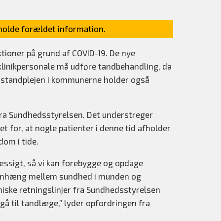
olde forældet information.
ioner på grund af COVID-19. De nye
 klinikpersonale må udføre tandbehandling, da
mstandplejen i kommunerne holder også
 fra Sundhedsstyrelsen. Det understreger
for, at nogle patienter i denne tid afholder
dom i tide.
æssigt, så vi kan forebygge og opdage
menhæng mellem sundhed i munden og
niske retningslinjer fra Sundhedsstyrelsen
gå til tandlæge,” lyder opfordringen fra