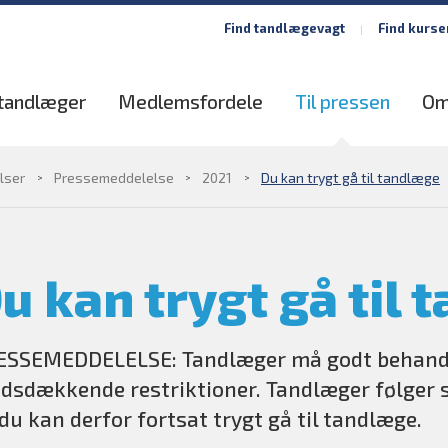
Find tandlægevagt
Find kurse
 tandlæger
Medlemsfordele
Til pressen
Om
lser
Pressemeddelelse
2021
Du kan trygt gå til tandlæge
u kan trygt gå til
ESSEMEDDELELSE: Tandlæger må godt behandle
dsdækkende restriktioner. Tandlæger følger s
du kan derfor fortsat trygt gå til tandlæge.