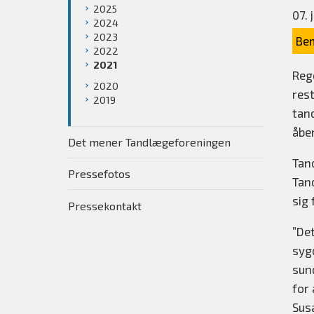
2025
07. 
2024
2023
Bem
2022
2021
Reg
2020
res
2019
tan
åbe
Det mener Tandlægeforeningen
Tan
Pressefotos
Tan
sig 
Pressekontakt
”De
syg
sun
for 
Sus