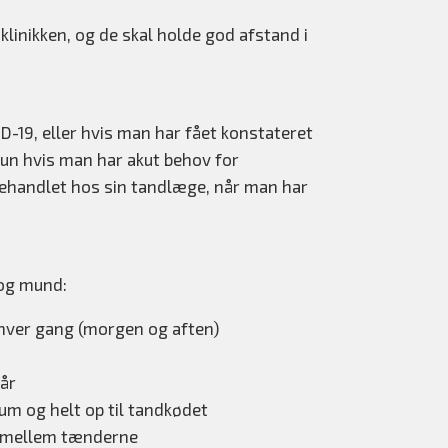
klinikken, og de skal holde god afstand i
-19, eller hvis man har fået konstateret
 kun hvis man har akut behov for
behandlet hos sin tandlæge, når man har
 og mund:
hver gang (morgen og aften)
år
rum og helt op til tandkødet
nt mellem tænderne