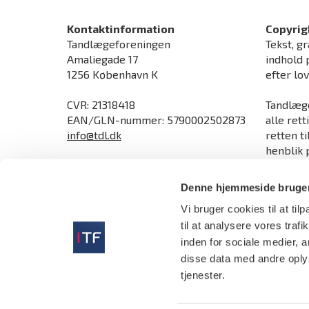
Kontaktinformation
Copyrig
Tandlægeforeningen
Tekst, gr
Amaliegade 17
indhold 
1256 København K
efter lo
CVR: 21318418
Tandlæge
EAN/GLN-nummer: 5790002502873
alle rett
info@tdl.dk
retten t
henblik p
Åbningstider
ophavsre
Man-torsdag kl. 9.00-16.00
direktive
Denne hjemmeside bruger
Fredag kl. 9.00-15.30
Vi bruger cookies til at til
Send sikker mail og upload dokumenter
sikkert
til at analysere vores tra
Tlf:
70 25 77 11
inden for sociale medier,
disse data med andre oplys
tjenester.