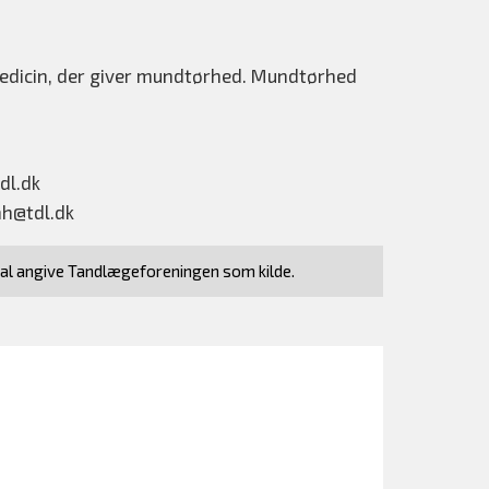
edicin, der giver mundtørhed. Mundtørhed
dl.dk
hh@tdl.dk
kal angive Tandlægeforeningen som kilde.