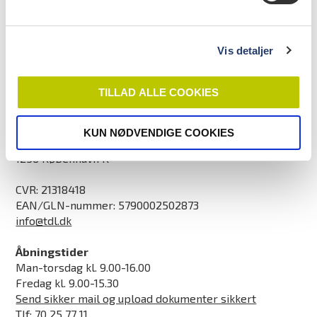
Vis detaljer
TILLAD ALLE COOKIES
Kontaktinformation
Tandlægeforeningen
KUN NØDVENDIGE COOKIES
Amaliegade 17
1256 København K
CVR: 21318418
EAN/GLN-nummer: 5790002502873
info@tdl.dk
Åbningstider
Man-torsdag kl. 9.00-16.00
Fredag kl. 9.00-15.30
Send sikker mail og upload dokumenter sikkert
Tlf:
70 25 77 11