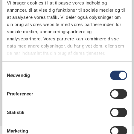
Region Nordjylland
Vi bruger cookies til at tilpasse vores indhold og
annoncer, til at vise dig funktioner til sociale medier og til
Adresse, åbningstider og andre
at analysere vores trafik. Vi deler også oplysninger om
informationer om region Nordjylland.
din brug af vores website med vores partnere inden for
sociale medier, annonceringspartnere og
analysepartnere. Vores partnere kan kombinere disse
Region Sjælland
data med andre oplysninger, du har givet dem, eller som
de har indsamlet fra din brug af deres tjenester.
Adresse, åbningstider og andre
informationer om region Sjælland.
Samtykkevalg
Nødvendig
Region Syddanmark
Præferencer
Adresse, åbningstider og andre
informationer om region Syddanmark.
Statistik
Marketing