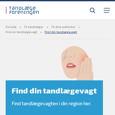
Gå til sidens indhold
Til tandlæger
Medlemsfordele
Forside
Til tandlæger
Til dine patienter
Find en tandlægevagt
Find din tandlægevagt
Til pressen
Om foreningen
Find din tandlægevagt
Kurser og efteruddannelse
Find din tandlægevagt
BLIV MEDLEM
Find tandlægevagten i din region her.