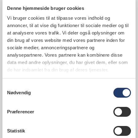
Denne hjemmeside bruger cookies
Vi bruger cookies til at tilpasse vores indhold og
Tandlægebladet -
annoncer, til at vise dig funktioner til sociale medier og til
Tandlægeforeningens
at analysere vores trafik. Vi deler også oplysninger om
medlemsblad
din brug af vores website med vores partnere inden for
sociale medier, annonceringspartnere og
analysepartnere. Vores partnere kan kombinere disse
data med andre oplysninger, du har givet dem, eller som
Til dine patienter
de har indsamlet fra din brug af deres tjenester.
Her kan dine patienter blive klogere på
tandsygdomme og få gode råd til en bedre
Samtykkevalg
Nødvendig
tandsundhed.
Præferencer
Dentaljob - Danmarks største
jobportal for alle ansatte i
Statistik
dentalverdenen