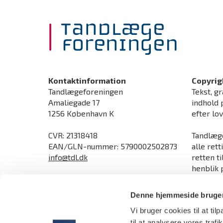
Kontaktinformation
Copyrig
Tandlægeforeningen
Tekst, gr
Amaliegade 17
indhold 
1256 København K
efter lo
CVR: 21318418
Tandlæge
EAN/GLN-nummer: 5790002502873
alle rett
info@tdl.dk
retten t
henblik p
Åbningstider
ophavsre
Man-torsdag kl. 9.00-16.00
direktive
Denne hjemmeside bruger
Fredag kl. 9.00-15.30
Vi bruger cookies til at til
Send sikker mail og upload dokumenter
sikkert
til at analysere vores tra