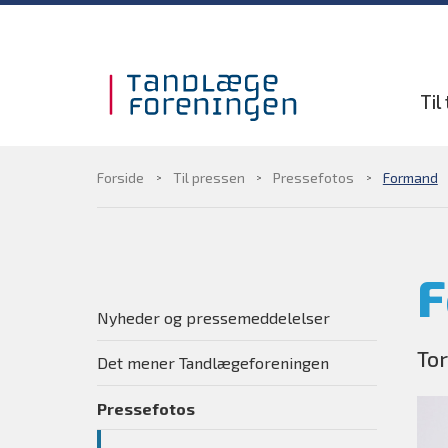
Gå til sidens indhold
Til
Forside
Til pressen
Pressefotos
Formand
F
Nyheder og pressemeddelelser
To
Det mener Tandlægeforeningen
Pressefotos