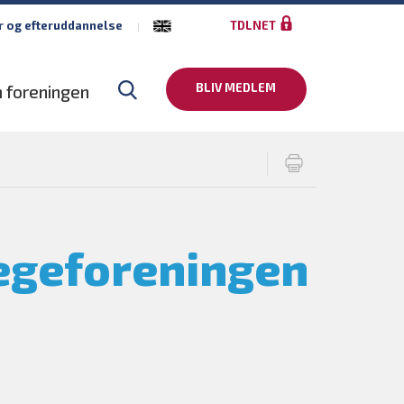
r og efteruddannelse
TDLNET
BLIV MEDLEM
 foreningen
ægeforeningen