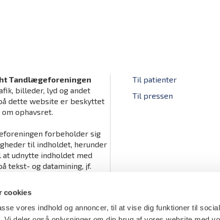
ht Tandlægeforeningen
Til patienter
afik, billeder, lyd og andet
Til pressen
på dette website er beskyttet
v om ophavsret.
foreningen forbeholder sig
igheder til indholdet, herunder
il at udnytte indholdet med
å tekst- og datamining, jf.
tslovens § 11 b og DSM-
ts artikel 4.
 cookies
passe vores indhold og annoncer, til at vise dig funktioner til soci
fik. Vi deler også oplysninger om din brug af vores website med v