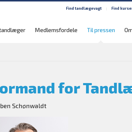
Find tandlægevagt
Find kurse
 tandlæger
Medlemsfordele
Til pressen
Om
ormand for Tandl
rben Schønwaldt