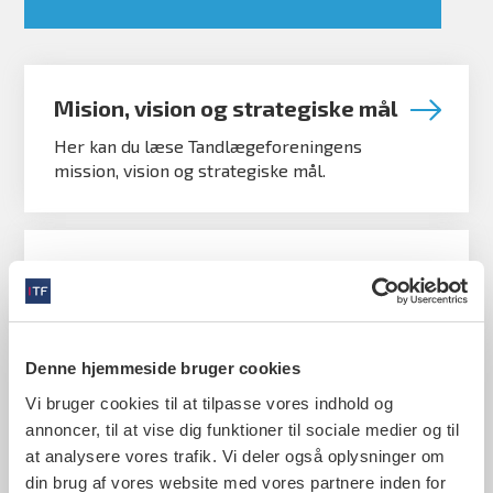
Mision, vision og strategiske mål
Her kan du læse Tandlægeforeningens
mission, vision og strategiske mål.
Det mener Tandlægeforeningen
Denne hjemmeside bruger cookies
Organisation
Vi bruger cookies til at tilpasse vores indhold og
Her kan du læse om Tandlægeforeningen,
annoncer, til at vise dig funktioner til sociale medier og til
finde ledige stillinger og
at analysere vores trafik. Vi deler også oplysninger om
kontaktinformation på medarbejdere i
din brug af vores website med vores partnere inden for