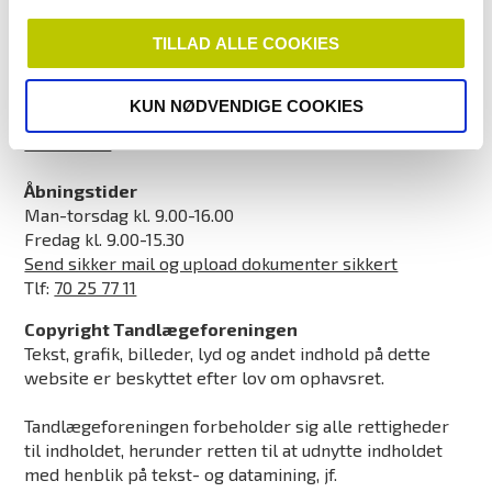
Amaliegade 17
TILLAD ALLE COOKIES
1256 København K
CVR: 21318418
KUN NØDVENDIGE COOKIES
EAN/GLN-nummer: 5790002502873
info@tdl.dk
Åbningstider
Man-torsdag kl. 9.00-16.00
Fredag kl. 9.00-15.30
Send sikker mail og upload dokumenter sikkert
Tlf:
70 25 77 11
Copyright Tandlægeforeningen
Tekst, grafik, billeder, lyd og andet indhold på dette
website er beskyttet efter lov om ophavsret.
Tandlægeforeningen forbeholder sig alle rettigheder
til indholdet, herunder retten til at udnytte indholdet
med henblik på tekst- og datamining, jf.