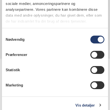
sekretariatet.
sociale medier, annonceringspartnere og
analysepartnere. Vores partnere kan kombinere disse
data med andre oplysninger, du har givet dem, eller som
de har indsamlet fra din brug af deres tjenester.
Til leverandører
Tandlægeforeningen accepterer kun
Samtykkevalg
elektroniske fakturaer fra leverandører.
Nødvendig
Læs her, hvordan du gør.
Præferencer
Statistik
Marketing
Kontaktinformation
Vis detaljer
Tandlægeforeningen