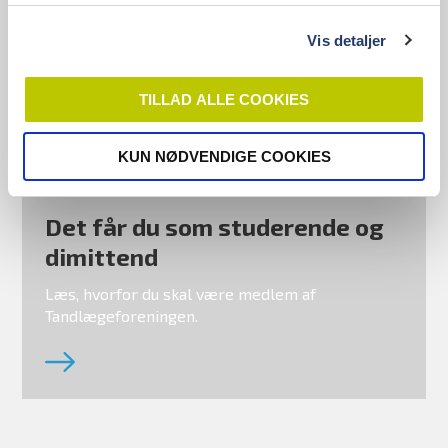
Dentaljob.dk
Danmarks største jobportal for alle ansatte
Vis detaljer
inden for dentalverdenen.
TILLAD ALLE COOKIES
KUN NØDVENDIGE COOKIES
MEDLEMSFORDELE
Det får du som studerende og
dimittend
Læs, hvorfor du skal være medlem af
Tandlægeforeningen.