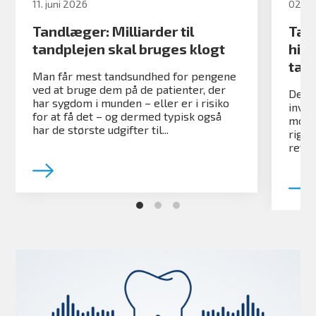
11. juni 2026
02. j
Tandlæger: Milliarder til
Tand
tandplejen skal bruges klogt
hist
tan
Man får mest tandsundhed for pengene
ved at bruge dem på de patienter, der
Den n
har sygdom i munden – eller er i risiko
inves
for at få det – og dermed typisk også
mod 
har de største udgifter til...
rigti
rette