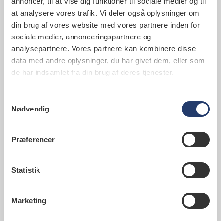
annoncer, til at vise dig funktioner til sociale medier og til
at analysere vores trafik. Vi deler også oplysninger om
din brug af vores website med vores partnere inden for
sociale medier, annonceringspartnere og
analysepartnere. Vores partnere kan kombinere disse
TANDLÆGEBLADET
data med andre oplysninger, du har givet dem, eller som
de har indsamlet fra din brug af deres tjenester.
Når om vejen bliver en styrke
"
Erfaring giver ofte stærkere motivation og nye
Samtykkevalg
perspektiver. Mød tre tandlæger, der har taget
Nødvendig
en omvej til faget. Dyk også ned i temaet om
evidensbaserede retningslinjer for endodontisk
Præferencer
behandling. God læsning.
Statistik
Marketing