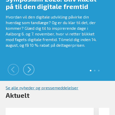
på til den digitale fremtid
h
t
Hvordan vil den digitale udvikling påvirke din
hverdag som tandlæge? Og er du klar til det, der
Den
kommer? Glæd dig til to inspirerende dage i
mi
Aalborg 6. og 7. november, hvor vi retter blikket
tan
mod fagets digitale fremtid. Tilmeld dig inden 14.
med
august, og få 10 % rabat på deltagerprisen.
om
Ta
Se alle nyheder og pressemeddelelser
Aktuelt