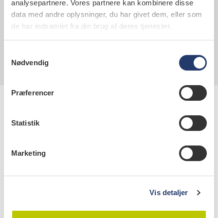
CVR: 21318418
analysepartnere. Vores partnere kan kombinere disse
data med andre oplysninger, du har givet dem, eller som
Man-tors kl. 9.00-16.00
de har indsamlet fra din brug af deres tjenester.
Fre kl. 9.00-15.30
Samtykkevalg
Nødvendig
Præferencer
Statistik
Marketing
Kontaktinformation
Tandlægeforeningen
Vis detaljer
Amaliegade 17
1256 København K