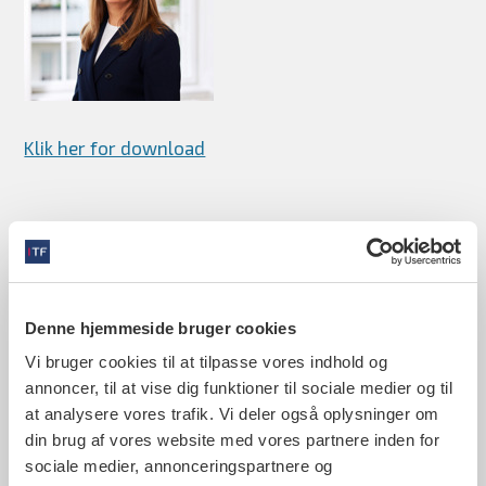
Klik her for download
Denne hjemmeside bruger cookies
Kontaktinformationer
Vi bruger cookies til at tilpasse vores indhold og
annoncer, til at vise dig funktioner til sociale medier og til
Tandlægeforeningen
at analysere vores trafik. Vi deler også oplysninger om
Amaliegade 17
din brug af vores website med vores partnere inden for
1256 København K
Telefon: 70 25 77 11
sociale medier, annonceringspartnere og