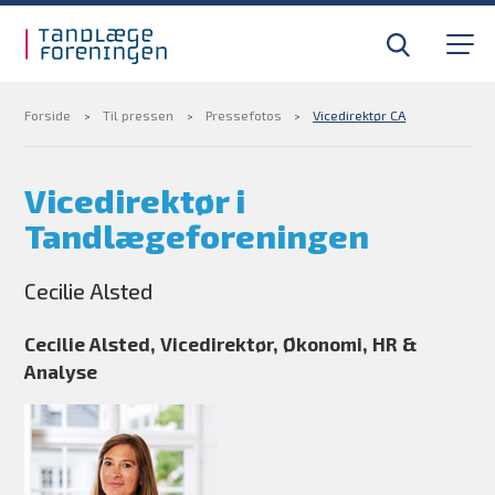
Gå til sidens indhold
Til tandlæger
Medlemsfordele
Forside
Til pressen
Pressefotos
Vicedirektør CA
Til pressen
Vicedirektør i
Tandlægeforeningen
Om foreningen
Cecilie Alsted
Find din tandlægevagt
Cecilie Alsted, Vicedirektør, Økonomi, HR &
Kurser og efteruddannelse
Analyse
BLIV MEDLEM