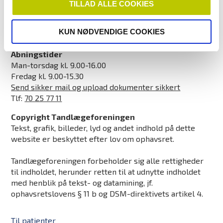
TILLAD ALLE COOKIES
CVR: 21318418
EAN/GLN-nummer: 5790002502873
KUN NØDVENDIGE COOKIES
info@tdl.dk
Åbningstider
Man-torsdag kl. 9.00-16.00
Fredag kl. 9.00-15.30
Send sikker mail og upload dokumenter sikkert
Tlf:
70 25 77 11
Copyright Tandlægeforeningen
Tekst, grafik, billeder, lyd og andet indhold på dette
website er beskyttet efter lov om ophavsret.
Tandlægeforeningen forbeholder sig alle rettigheder
til indholdet, herunder retten til at udnytte indholdet
med henblik på tekst- og datamining, jf.
ophavsretslovens § 11 b og DSM-direktivets artikel 4.
Til patienter