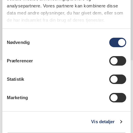
Når du ringer, får du rådgivning allerede i telefonen,
analysepartnere. Vores partnere kan kombinere disse
og lægen vurderer, hvor du får den rette
data med andre oplysninger, du har givet dem, eller som
behandling.
de har indsamlet fra din brug af deres tjenester.
Læs mere om lægevagten i Region Nordjylland
Samtykkevalg
Nødvendig
Præferencer
Statistik
Marketing
Kontaktinformation
Tandlægeforeningen
Vis detaljer
Amaliegade 17