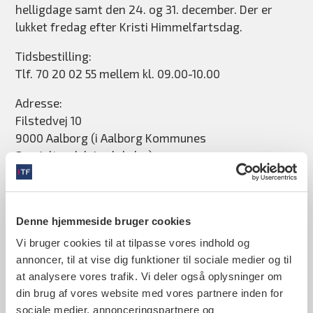
helligdage samt den 24. og 31. december. Der er
lukket fredag efter Kristi Himmelfartsdag.
Tidsbestilling:
Tlf. 70 20 02 55 mellem kl. 09.00-10.00
Adresse:
Filstedvej 10
9000 Aalborg (i Aalborg Kommunes
Specialtandplejes lokaler)
Læs mere om tandlægevagten i Region Nordjylland
Har du større skader?
Denne hjemmeside bruger cookies
Har du større skader, og holder din egen tandlæge
Vi bruger cookies til at tilpasse vores indhold og
og tandlægevagten lukket, kontakt da lægevagten
annoncer, til at vise dig funktioner til sociale medier og til
på tlf. 70 150 300.
at analysere vores trafik. Vi deler også oplysninger om
din brug af vores website med vores partnere inden for
Ring, før du tager på akutmodtagelsen.
sociale medier, annonceringspartnere og