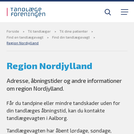
Gå til sidens indhold
Til tandlæger
Medlemsfordele
Forside
Til tandlæger
Til dine patienter
Find en tandlægevagt
Find din tandlægevagt
Region Nordjylland
Til pressen
Region Nordjylland
Om foreningen
Adresse, åbningstider og andre informationer
Find din tandlægevagt
om region Nordjylland.
Kurser og efteruddannelse
Får du tandpine eller mindre tandskader uden for
din tandlæges åbningstid, kan du kontakte
tandlægevagten i Aalborg.
BLIV MEDLEM
Tandlægevagten har åbent lørdage, søndage,