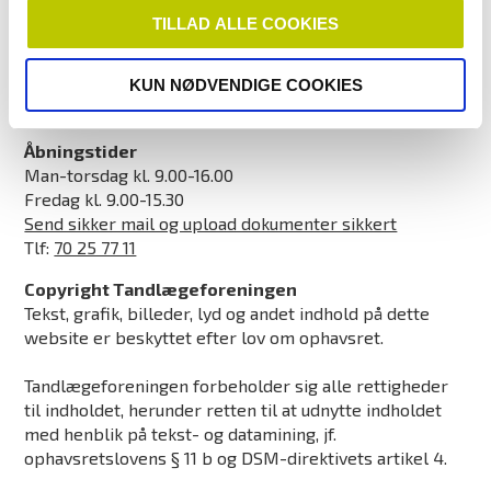
1256 København K
TILLAD ALLE COOKIES
CVR: 21318418
EAN/GLN-nummer: 5790002502873
KUN NØDVENDIGE COOKIES
info@tdl.dk
Åbningstider
Man-torsdag kl. 9.00-16.00
Fredag kl. 9.00-15.30
Send sikker mail og upload dokumenter sikkert
Tlf:
70 25 77 11
Copyright Tandlægeforeningen
Tekst, grafik, billeder, lyd og andet indhold på dette
website er beskyttet efter lov om ophavsret.
Tandlægeforeningen forbeholder sig alle rettigheder
til indholdet, herunder retten til at udnytte indholdet
med henblik på tekst- og datamining, jf.
ophavsretslovens § 11 b og DSM-direktivets artikel 4.