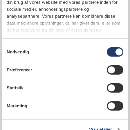
din brug af vores website med vores partnere inden for
mindre til tandlæge. Det kan gå ud over
sociale medier, annonceringspartnere og
sundheden...
analysepartnere. Vores partnere kan kombinere disse
data med andre oplysninger, du har givet dem, eller som
de har indsamlet fra din brug af deres tjenester.
Samtykkevalg
07. april 2021
Nødvendig
Tandlæger vinder sag mod HK
om organisationsfjendtlig
Præferencer
adfærd
PRESSEMEDDELELSE: Tandlægeforeningen og ti
Statistik
tandlæger er blevet frifundet for HK Privats
anklager om organisationsfjendtlig adfærd på
Facebook. Det har Arbejdsretten netop afgjort.
Marketing
Vis detaljer