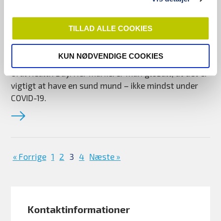
16. marts 2021
Husk at passe på tænderne
TILLAD ALLE COOKIES
under COVID-19
KUN NØDVENDIGE COOKIES
PRESSEMEDDELELSE: Den 20. marts er det World
Oral Health Day. Her markerer man globalt, at det er
vigtigt at have en sund mund – ikke mindst under
COVID-19.
« Forrige
1
2
3
4
Næste »
Kontaktinformationer