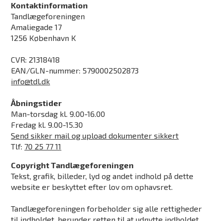
Kontaktinformation
Tandlægeforeningen
Amaliegade 17
1256 København K
CVR: 21318418
EAN/GLN-nummer: 5790002502873
info@tdl.dk
Åbningstider
Man-torsdag kl. 9.00-16.00
Fredag kl. 9.00-15.30
Send sikker mail og upload dokumenter sikkert
Tlf:
70 25 77 11
Copyright Tandlægeforeningen
Tekst, grafik, billeder, lyd og andet indhold på dette
website er beskyttet efter lov om ophavsret.
Tandlægeforeningen forbeholder sig alle rettigheder
til indholdet, herunder retten til at udnytte indholdet