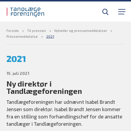
Gå til sidens indhold
Til tandlæger
Medlemsfordele
Forside
Til pressen
Nyheder og pressemeddelelser
Pressemeddelelse
2021
Til pressen
2021
Om foreningen
15. juli 2021
Ny direktør i
Find din tandlægevagt
Tandlægeforeningen
Kurser og efteruddannelse
Tandlægeforeningen har udnævnt Isabel Brandt
Jensen som direktør. Isabel Brandt Jensen kommer
fra en stilling som forhandlingschef for de ansatte
BLIV MEDLEM
tandlæger i Tandlægeforeningen.