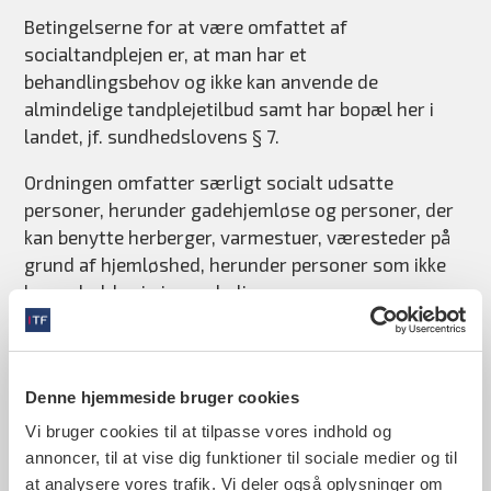
Betingelserne for at være omfattet af
socialtandplejen er, at man har et
behandlingsbehov og ikke kan anvende de
almindelige tandplejetilbud samt har bopæl her i
landet, jf. sundhedslovens § 7.
Ordningen omfatter særligt socialt udsatte
personer, herunder gadehjemløse og personer, der
kan benytte herberger, varmestuer, væresteder på
grund af hjemløshed, herunder personer som ikke
kan opholde sig i egen bolig.
Personer, der modtager forskellige former for
sociale indsatser efter serviceloven eller er i
kommunal behandling efter sundhedsloven, fx
Denne hjemmeside bruger cookies
alkoholbehandling eller stofmisbrugsbehandling,
Vi bruger cookies til at tilpasse vores indhold og
og som har ingen eller lille
annoncer, til at vise dig funktioner til sociale medier og til
arbejdsmarkedstilknytning, kan også være
at analysere vores trafik. Vi deler også oplysninger om