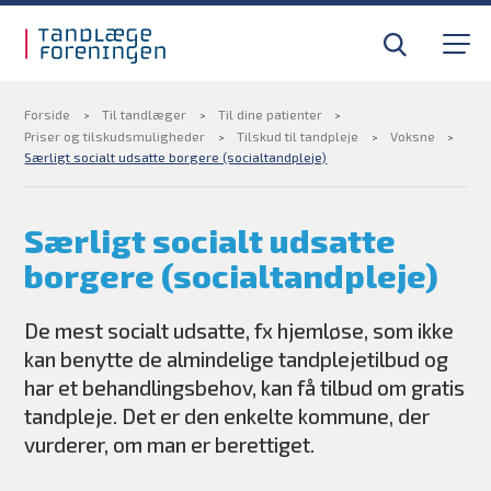
Gå til sidens indhold
Til tandlæger
Medlemsfordele
Forside
Til tandlæger
Til dine patienter
Priser og tilskudsmuligheder
Tilskud til tandpleje
Voksne
Særligt socialt udsatte borgere (socialtandpleje)
Til pressen
Særligt socialt udsatte
Om foreningen
borgere (socialtandpleje)
Find din tandlægevagt
De mest socialt udsatte, fx hjemløse, som ikke
kan benytte de almindelige tandplejetilbud og
Kurser og efteruddannelse
har et behandlingsbehov, kan få tilbud om gratis
tandpleje. Det er den enkelte kommune, der
BLIV MEDLEM
vurderer, om man er berettiget.