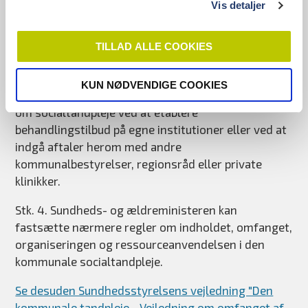
Vis detaljer
vedligeholdelse af behandlingen, til udsatte
borgere, der ikke er omfattet af stk. 1, og som ikke
TILLAD ALLE COOKIES
kan udnytte de almindelige tandplejetilbud grundet
særlige sociale problemer.
KUN NØDVENDIGE COOKIES
Stk. 3. Kommunalbestyrelsen kan tilvejebringe tilbud
om socialtandpleje ved at etablere
behandlingstilbud på egne institutioner eller ved at
indgå aftaler herom med andre
kommunalbestyrelser, regionsråd eller private
klinikker.
Stk. 4. Sundheds- og ældreministeren kan
fastsætte nærmere regler om indholdet, omfanget,
organiseringen og ressourceanvendelsen i den
kommunale socialtandpleje.
Se desuden Sundhedsstyrelsens vejledning "Den
kommunale tandpleje - Vejledning om omfanget af