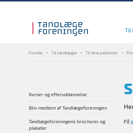
Gå til sidens indhold
Til
Forside
Til tandlæger
Til dine patienter
Pri
S
Kurser og efteruddannelse
He
Bliv medlem af Tandlægeforeningen
Tandlægeforeningens brochurer og
På
plakater