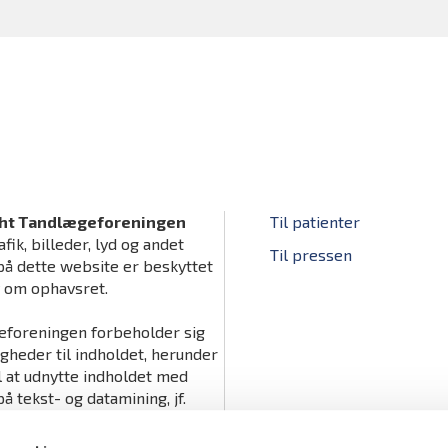
ht Tandlægeforeningen
Til patienter
afik, billeder, lyd og andet
Til pressen
på dette website er beskyttet
v om ophavsret.
foreningen forbeholder sig
igheder til indholdet, herunder
il at udnytte indholdet med
å tekst- og datamining, jf.
tslovens § 11 b og DSM-
ts artikel 4.