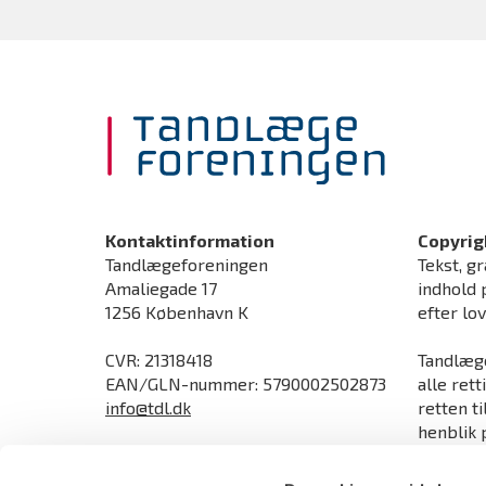
Kontaktinformation
Copyrig
Tandlægeforeningen
Tekst, gr
Amaliegade 17
indhold 
1256 København K
efter lo
CVR: 21318418
Tandlæge
EAN/GLN-nummer: 5790002502873
alle rett
info@tdl.dk
retten t
henblik p
Åbningstider
ophavsre
Man-torsdag kl. 9.00-16.00
direktive