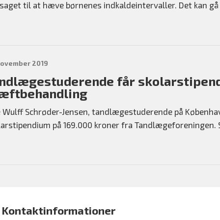
saget til at hæve børnenes indkaldeintervaller. Det kan gå
november 2019
ndlægestuderende får skolarstipendi
æftbehandling
e Wulff Schrøder-Jensen, tandlægestuderende på Københavns
larstipendium på 169.000 kroner fra Tandlægeforeningen. St
Kontaktinformationer