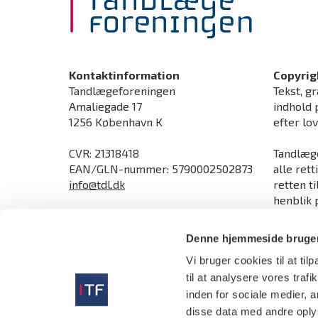
Kontaktinformation
Copyrig
Tandlægeforeningen
Tekst, gr
Amaliegade 17
indhold 
1256 København K
efter lo
CVR: 21318418
Tandlæge
EAN/GLN-nummer: 5790002502873
alle rett
info@tdl.dk
retten t
henblik p
Åbningstider
ophavsre
Man-torsdag kl. 9.00-16.00
direktive
Denne hjemmeside bruger
Fredag kl. 9.00-15.30
Vi bruger cookies til at til
Send sikker mail og upload dokumenter
sikkert
til at analysere vores tra
Tlf:
70 25 77 11
inden for sociale medier,
disse data med andre oplys