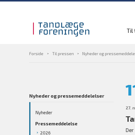
Gå til sidens indhold
Til
Forside
Til pressen
Nyheder og pressemeddele
1
Nyheder og pressemeddelelser
27. 
Nyheder
Ta
Pressemeddelelse
Der
2026