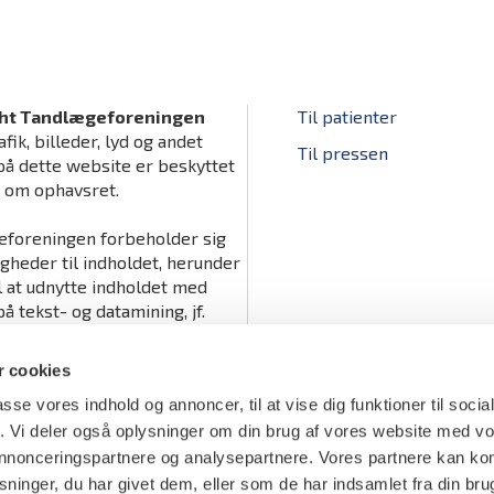
ht Tandlægeforeningen
Til patienter
afik, billeder, lyd og andet
Til pressen
på dette website er beskyttet
v om ophavsret.
foreningen forbeholder sig
igheder til indholdet, herunder
il at udnytte indholdet med
å tekst- og datamining, jf.
tslovens § 11 b og DSM-
ts artikel 4.
 cookies
passe vores indhold og annoncer, til at vise dig funktioner til soci
fik. Vi deler også oplysninger om din brug af vores website med v
 annonceringspartnere og analysepartnere. Vores partnere kan k
ninger, du har givet dem, eller som de har indsamlet fra din bru