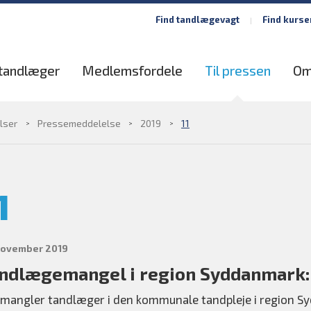
Find tandlægevagt
Find kurse
 tandlæger
Medlemsfordele
Til pressen
Om
lser
Pressemeddelelse
2019
11
1
november 2019
ndlægemangel i region Syddanmark: 
 mangler tandlæger i den kommunale tandpleje i region 