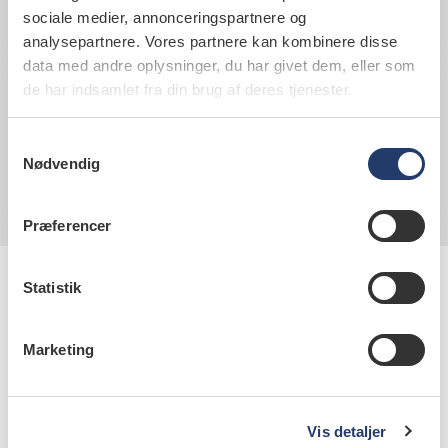
problemer.
sociale medier, annonceringspartnere og
analysepartnere. Vores partnere kan kombinere disse
data med andre oplysninger, du har givet dem, eller som
de har indsamlet fra din brug af deres tjenester.
Oral lichen planus
Oral lichen planus ses hos ca. 2 % af
Samtykkevalg
befolkningen og oftest hos midaldrende og
Nødvendig
ældre mennesker
Præferencer
Statistik
Marketing
Kontaktinformation
Vis detaljer