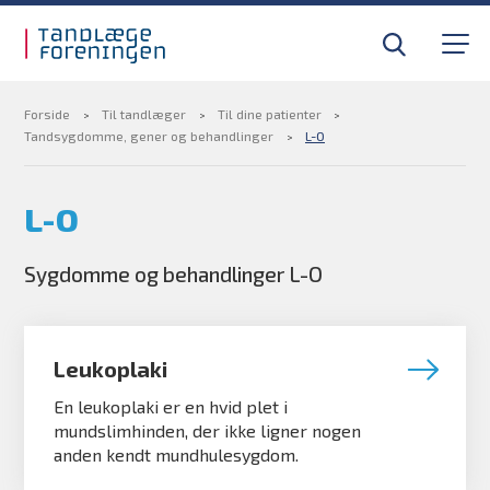
Gå til sidens indhold
Til tandlæger
Medlemsfordele
Forside
Til tandlæger
Til dine patienter
Tandsygdomme, gener og behandlinger
L-O
Til pressen
L-O
Om foreningen
Sygdomme og behandlinger L-O
Find din tandlægevagt
Leukoplaki
Kurser og efteruddannelse
En leukoplaki er en hvid plet i
mundslimhinden, der ikke ligner nogen
BLIV MEDLEM
anden kendt mundhulesygdom.