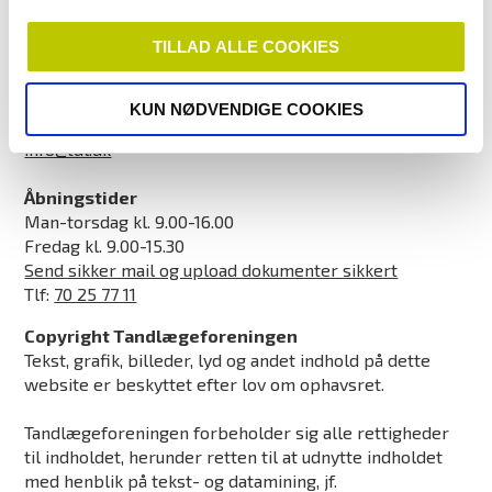
Tandlægeforeningen
Amaliegade 17
TILLAD ALLE COOKIES
1256 København K
CVR: 21318418
KUN NØDVENDIGE COOKIES
EAN/GLN-nummer: 5790002502873
info@tdl.dk
Åbningstider
Man-torsdag kl. 9.00-16.00
Fredag kl. 9.00-15.30
Send sikker mail og upload dokumenter sikkert
Tlf:
70 25 77 11
Copyright Tandlægeforeningen
Tekst, grafik, billeder, lyd og andet indhold på dette
website er beskyttet efter lov om ophavsret.
Tandlægeforeningen forbeholder sig alle rettigheder
til indholdet, herunder retten til at udnytte indholdet
med henblik på tekst- og datamining, jf.