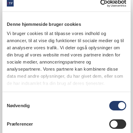
Tandlægeforeningen besvarer
desværre ikke
Denne hjemmeside bruger cookies
patienthenvendelser, da vi er en
interesseorganisation for
Vi bruger cookies til at tilpasse vores indhold og
tandlæger.
annoncer, til at vise dig funktioner til sociale medier og til
at analysere vores trafik. Vi deler også oplysninger om
Vi anbefaler i stedet:
din brug af vores website med vores partnere inden for
sociale medier, annonceringspartnere og
Kontakt din egen tandlæge med dit
analysepartnere. Vores partnere kan kombinere disse
spørgsmål.
data med andre oplysninger, du har givet dem, eller som
Hvis din tandlæge ikke kan hjælpe dig,
de har indsamlet fra din brug af deres tjenester.
kan du eventuelt kontakte en
patientvejleder på dit regionale
patientkontor. Du kan finde
Samtykkevalg
kontaktoplysninger på Styrelsen for
Nødvendig
Patientklagers hjemmeside
,
Du kan også kontakte din kommune, hvis
du har spørgsmål om tilskud til
Præferencer
tandbehandling.