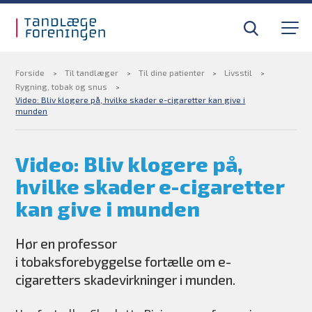
Gå til sidens indhold
Til tandlæger
Medlemsfordele
Forside
Til tandlæger
Til dine patienter
Livsstil
Rygning, tobak og snus
Video: Bliv klogere på, hvilke skader e-cigaretter kan give i
munden
Til pressen
Video: Bliv klogere på,
Om foreningen
hvilke skader e-cigaretter
Find din tandlægevagt
kan give i munden
Kurser og efteruddannelse
Hør en professor
i tobaksforebyggelse fortælle om e-
cigaretters skadevirkninger i munden.
BLIV MEDLEM