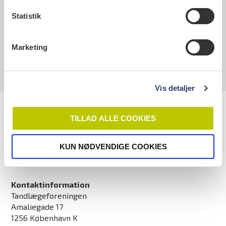
Hvis du er utilfreds med den
sundhedsfaglige behandling hos en
Statistik
privatpraktiserende tandlæge, kan du
kontakte Styrelsen for Patientklager.
Du
Marketing
kan læse mere her
Vis detaljer
TILLAD ALLE COOKIES
KUN NØDVENDIGE COOKIES
Kontaktinformation
Tandlægeforeningen
Amaliegade 17
1256 København K