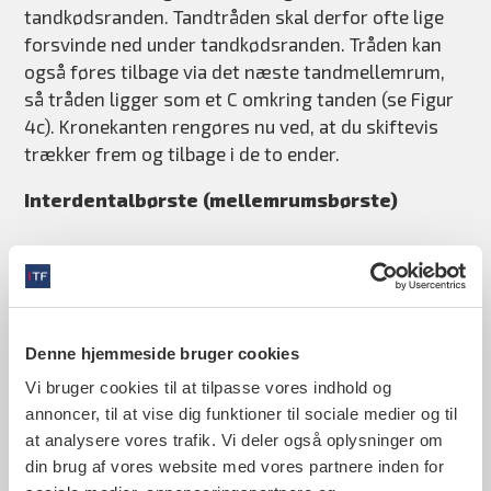
tandkødsranden. Tandtråden skal derfor ofte lige
forsvinde ned under tandkødsranden. Tråden kan
også føres tilbage via det næste tandmellemrum,
så tråden ligger som et C omkring tanden (se Figur
4c). Kronekanten rengøres nu ved, at du skiftevis
trækker frem og tilbage i de to ender.
Interdentalbørste (mellemrumsbørste)
En interdentalbørste er udformet som en lille
flaskerenser. Fibrene er fremstillet af nylon og
fastholdt i en snoet, plastikdækket metaltråd. Den
fås i forskellige størrelser og faconer (se Figur 5).
Denne hjemmeside bruger cookies
Især metaltrådens tykkelse er afgørende for, i hvor
Vi bruger cookies til at tilpasse vores indhold og
store tandmellemrum børsten kan anvendes. Nogle
annoncer, til at vise dig funktioner til sociale medier og til
typer kan monteres i et metal- eller plastikhåndtag.
at analysere vores trafik. Vi deler også oplysninger om
På andre fungerer metaltråden som håndtag.
din brug af vores website med vores partnere inden for