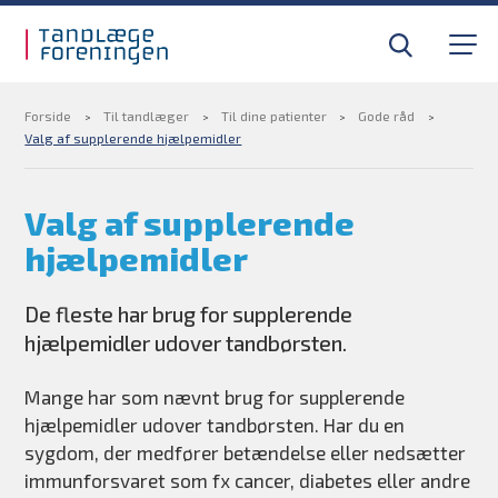
Gå til sidens indhold
Til tandlæger
Medlemsfordele
Forside
Til tandlæger
Til dine patienter
Gode råd
Valg af supplerende hjælpemidler
Til pressen
Valg af supplerende
hjælpemidler
Om foreningen
De fleste har brug for supplerende
Find din tandlægevagt
hjælpemidler udover tandbørsten.
Kurser og efteruddannelse
Mange har som nævnt brug for supplerende
hjælpemidler udover tandbørsten. Har du en
BLIV MEDLEM
sygdom, der medfører betændelse eller nedsætter
immunforsvaret som fx cancer, diabetes eller andre