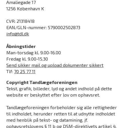
Amaliegade 17
1256 København K
CVR: 21318418
EAN/GLN-nummer: 5790002502873
info@tdl.dk
Åbningstider
Man-torsdag kl. 9.00-16.00
Fredag kl. 9.00-15.30
Send sikker mail og upload dokumenter sikkert
Tlf:
70 25 77 11
Copyright Tandlægeforeningen
Tekst, grafik, billeder, lyd og andet indhold på dette
website er beskyttet efter lov om ophavsret.
Tandlægeforeningen forbeholder sig alle rettigheder
til indholdet, herunder retten til at udnytte indholdet
med henblik på tekst- og datamining, jf.
ophavsretslovens § 11 b og DSM-direktivets artikel 4.