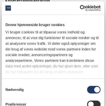
Knogletransplantation
Hvis der skal fjernes større dele af kæben, kan den
ved behov genopbygges med knogletransplantat
taget fra et egnet sted på kroppen.
Denne hjemmeside bruger cookies
Behandlingsforløb
Vi bruger cookies til at tilpasse vores indhold og
Det præcise behandlingsforløb ved ORN er svært at
annoncer, til at vise dig funktioner til sociale medier og til
forudsige. Hvis der er behov for det, medinddrager
at analysere vores trafik. Vi deler også oplysninger om
vi andre specialister - fx plastikkirurger og øre-
din brug af vores website med vores partnere inden for
næse-halskirurger - i et behandlingssamarbejde.
sociale medier, annonceringspartnere og
Samarbejdet vil nogle gange være nødvendigt for
analysepartnere. Vores partnere kan kombinere disse
at sikre patienten den optimale behandling.
data med andre oplysninger, du har givet dem, eller som
de har indsamlet fra din brug af deres tjenester.
Hvis du har spørgsmål til dit sygdomsforløb, er du
meget velkommen til at spørge personalet i Tand-
Samtykkevalg
Mund- og Kæbekirurgisk Klinik. Vi vil også meget
Nødvendig
gerne hjælpe dig, hvis der er andet du er i tvivl om.
Præferencer