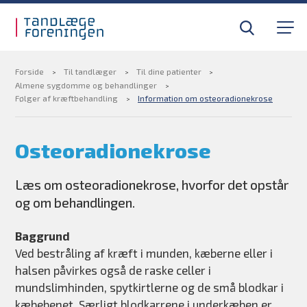
Gå til sidens indhold
Til tandlæger
Medlemsfordele
Forside
Til tandlæger
Til dine patienter
Almene sygdomme og behandlinger
Følger af kræftbehandling
Information om osteoradionekrose
Til pressen
Osteoradionekrose
Om foreningen
Læs om osteoradionekrose, hvorfor det opstår
Find din tandlægevagt
og om behandlingen.
Kurser og efteruddannelse
Baggrund
Ved bestråling af kræft i munden, kæberne eller i
halsen påvirkes også de raske celler i
BLIV MEDLEM
mundslimhinden, spytkirtlerne og de små blodkar i
kæbebenet. Særligt blodkarrene i underkæben er