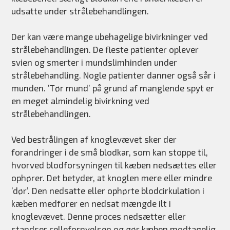
udsatte under strålebehandlingen.
Der kan være mange ubehagelige bivirkninger ved
strålebehandlingen. De fleste patienter oplever
svien og smerter i mundslimhinden under
strålebehandling. Nogle patienter danner også sår i
munden. ’Tør mund’ på grund af manglende spyt er
en meget almindelig bivirkning ved
strålebehandlingen.
Ved bestrålingen af knoglevævet sker der
forandringer i de små blodkar, som kan stoppe til,
hvorved blodforsyningen til kæben nedsættes eller
ophører. Det betyder, at knoglen mere eller mindre
’dør’. Den nedsatte eller ophørte blodcirkulation i
kæben medfører en nedsat mængde ilt i
knoglevævet. Denne proces nedsætter eller
standser cellefornyelsen og gør kæben modtagelig