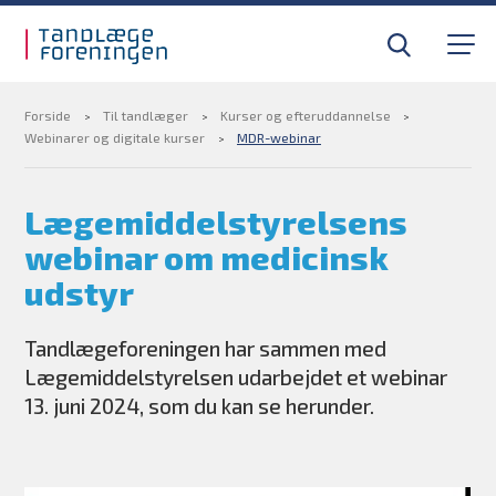
Gå til sidens indhold
Til tandlæger
Medlemsfordele
Forside
Til tandlæger
Kurser og efteruddannelse
Webinarer og digitale kurser
MDR-webinar
Til pressen
Lægemiddelstyrelsens
webinar om medicinsk
Om foreningen
udstyr
Find din tandlægevagt
Tandlægeforeningen har sammen med
Kurser og efteruddannelse
Lægemiddelstyrelsen udarbejdet et webinar
13. juni 2024, som du kan se herunder.
BLIV MEDLEM