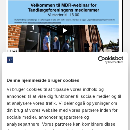
Kontaktinformationer
Denne hjemmeside bruger cookies
Vi bruger cookies til at tilpasse vores indhold og
Tandlægeforeningen
annoncer, til at vise dig funktioner til sociale medier og til
Amaliegade 17
1256 København K
at analysere vores trafik. Vi deler også oplysninger om
Telefon: 70 25 77 11
din brug af vores website med vores partnere inden for
CVR: 21318418
sociale medier, annonceringspartnere og
analysepartnere. Vores partnere kan kombinere disse
Man-tors kl. 9.00-16.00