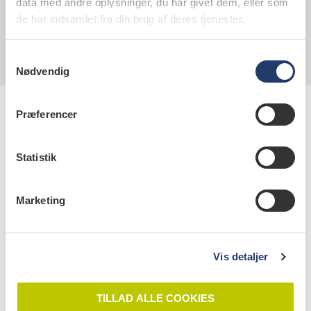
data med andre oplysninger, du har givet dem, eller som
Fre kl. 9.00-15.30
de har indsamlet fra din brug af deres tjenester.
Samtykkevalg
Nødvendig
Præferencer
Statistik
Marketing
Kontaktinformation
Tandlægeforeningen
Amaliegade 17
Vis detaljer
1256 København K
CVR: 21318418
TILLAD ALLE COOKIES
EAN/GLN-nummer: 5790002502873