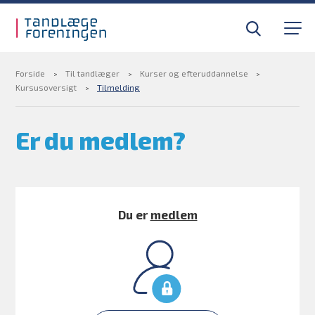
Gå til sidens indhold
Til tandlæger
Medlemsfordele
Forside
Til tandlæger
Kurser og efteruddannelse
Kursusoversigt
Tilmelding
Til pressen
Er du medlem?
Om foreningen
Find din tandlægevagt
Du er
medlem
Kurser og efteruddannelse
BLIV MEDLEM