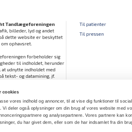
ht Tandlægeforeningen
Til patienter
afik, billeder, lyd og andet
Til pressen
på dette website er beskyttet
v om ophavsret.
foreningen forbeholder sig
igheder til indholdet, herunder
il at udnytte indholdet med
å tekst- og datamining, jf.
tslovens § 11 b og DSM-
ts artikel 4.
 cookies
passe vores indhold og annoncer, til at vise dig funktioner til soci
fik. Vi deler også oplysninger om din brug af vores website med v
 annonceringspartnere og analysepartnere. Vores partnere kan k
ninger, du har givet dem, eller som de har indsamlet fra din bru