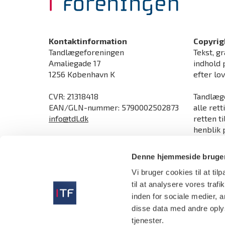
Kontaktinformation
Copyrig
Tandlægeforeningen
Tekst, gr
Amaliegade 17
indhold 
1256 København K
efter lo
CVR: 21318418
Tandlæge
EAN/GLN-nummer: 5790002502873
alle rett
info@tdl.dk
retten t
henblik p
Åbningstider
ophavsre
Man-torsdag kl. 9.00-16.00
direktive
Denne hjemmeside bruger
Fredag kl. 9.00-15.30
Vi bruger cookies til at til
Send sikker mail og upload dokumenter
sikkert
til at analysere vores tra
Tlf:
70 25 77 11
inden for sociale medier,
disse data med andre oplys
tjenester.