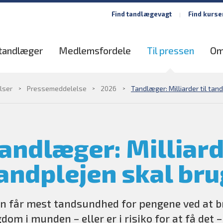
Find tandlægevagt
Find kurse
 tandlæger
Medlemsfordele
Til pressen
Om
lser
Pressemeddelelse
2026
Tandlæger: Milliarder til tan
andlæger: Milliarde
andplejen skal bru
 får mest tandsundhed for pengene ved at br
dom i munden – eller er i risiko for at få det