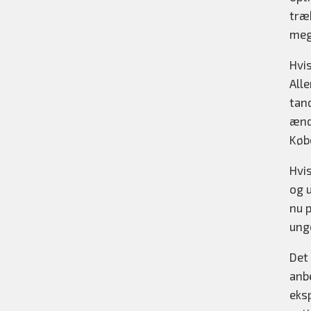
træk
meg
Hvis
Alle
tand
ændr
Køb
Hvis
og u
nu p
unge
Det
anbe
eks