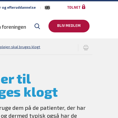
r og efteruddannelse
TDLNET
BLIV MEDLEM
 foreningen
dplejen skal bruges klogt
r til
ges klogt
uge dem på de patienter, der har
 – og dermed typisk også har de