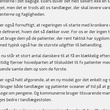
enterne i det daglige. Ellers bliver det helt sikkert ikke
et, men det er trods alt os tandlæger, der skal levere var
ienterne og fagligheden.
 er også fornuftigt, at regeringen vil starte med kroniker
ve defineret, hvem det så dækker over. For os er der ingen
at bruge dem på de patienter, der rent faktisk har sygdom i 
ed typisk også har de største udgifter til behandling.
 nu står et stort antal danskere til at få en klækkelig ef
idig fjerner hovedparten af tilskuddet til fx patienter me
sende samle dem op som de første.
er også helt afgørende, at en ny model gør det enkelt og sm
 bruger både tandlæger og patienter oceaner af tid på at 
søge om pengene. Og kommunerne bruger tilsvarende mang
ges bedre i tandlægestolen.