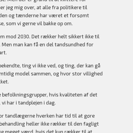
g mig over, at alle fra politikere til
den og tænderne har været et forsømt
else, som vi gerne vil bakke op om.
em mod 2030. Det rækker helt sikkert ikke til
en. Men man kan få en del tandsundhed for
art.
kendte, ting vi ikke ved, og ting, der kan gå
mtidig model sammen, og hvor stor villighed
kket.
e befolkningsgrupper, hvis kvaliteten af det
vi har i tandplejen i dag.
or tandlægerne hverken har tid til at gøre
ehandling heller ikke rækker til den fagligt
ke meget værd, hvis det kun rækker til at