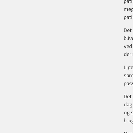
pati
meg
pat
Det
bli
ved 
derm
Lige
samt
pas
Det 
dag
og 
bru