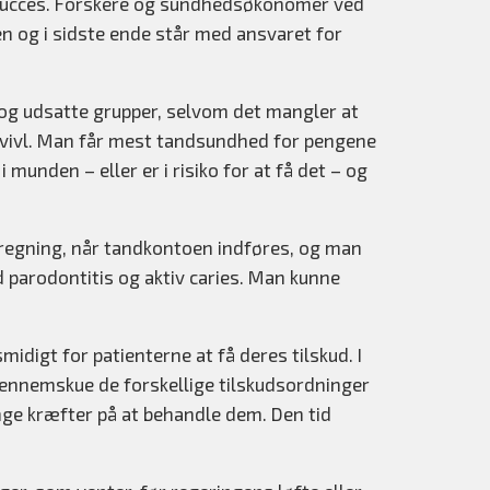
 en succes. Forskere og sundhedsøkonomer ved
en og i sidste ende står med ansvaret for
e og udsatte grupper, selvom det mangler at
 tvivl. Man får mest tandsundhed for pengene
munden – eller er i risiko for at få det – og
terregning, når tandkontoen indføres, og man
d parodontitis og aktiv caries. Man kunne
idigt for patienterne at få deres tilskud. I
gennemskue de forskellige tilskudsordninger
e kræfter på at behandle dem. Den tid