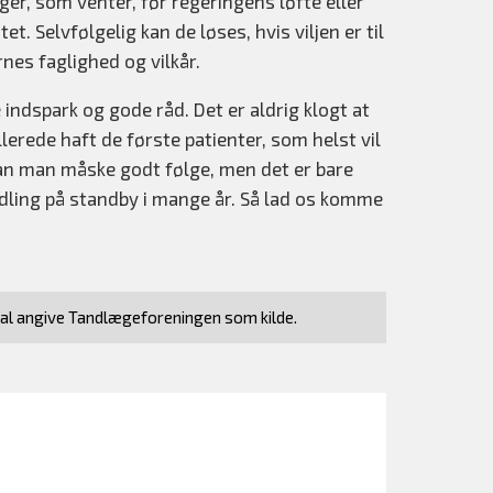
er, som venter, før regeringens løfte eller
et. Selvfølgelig kan de løses, hvis viljen er til
nes faglighed og vilkår.
indspark og gode råd. Det er aldrig klogt at
llerede haft de første patienter, som helst vil
 kan man måske godt følge, men det er bare
ling på standby i mange år. Så lad os komme
kal angive Tandlægeforeningen som kilde.