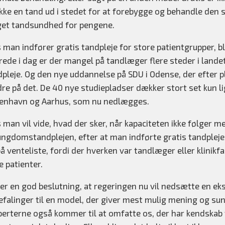
ke en tand ud i stedet for at forebygge og behandle den sy
et tandsundhed for pengene.
 man indfører gratis tandpleje for store patientgrupper, bl
rede i dag er der mangel på tandlæger flere steder i lande
pleje. Og den nye uddannelse på SDU i Odense, der efter pla
e på det. De 40 nye studiepladser dækker stort set kun lig
enhavn og Aarhus, som nu nedlægges.
 man vil vide, hvad der sker, når kapaciteten ikke følger 
ngdomstandplejen, efter at man indførte gratis tandpleje f
å venteliste, fordi der hverken var tandlæger eller klinikfa
 patienter.
 er en god beslutning, at regeringen nu vil nedsætte en 
falinger til en model, der giver mest mulig mening og sun
perterne også kommer til at omfatte os, der har kendskab 