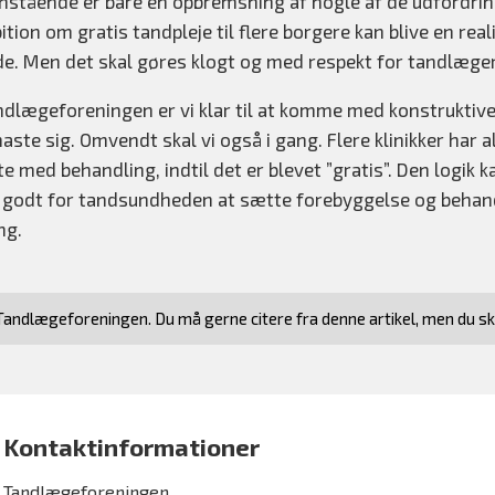
nstående er bare en opbremsning af nogle af de udfordring
tion om gratis tandpleje til flere borgere kan blive en realit
de. Men det skal gøres klogt og med respekt for tandlæger
ndlægeforeningen er vi klar til at komme med konstruktive 
aste sig. Omvendt skal vi også i gang. Flere klinikker har a
e med behandling, indtil det er blevet ”gratis”. Den logik
e godt for tandsundheden at sætte forebyggelse og behand
ang.
andlægeforeningen. Du må gerne citere fra denne artikel, men du s
Kontaktinformationer
Tandlægeforeningen