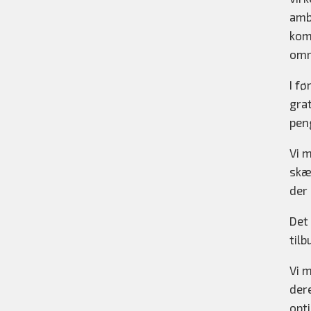
amb
kom
omr
I fø
gra
pen
Vi m
skæ
der 
Det 
tilb
Vi m
dere
opti