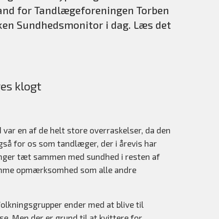
rmand for Tandlægeforeningen Torben
tiken Sundhedsmonitor i dag. Læs det
ges klogt
var en af de helt store overraskelser, da den
så for os som tandlæger, der i årevis har
ænger tæt sammen med sundhed i resten af
samme opmærksomhed som alle andre
folkningsgrupper ender med at blive til
. Men der er grund til at kvittere for