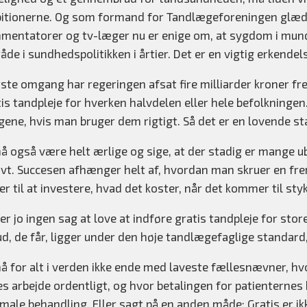
itionerne. Og som formand for Tandlægeforeningen glæder je
mentatorer og tv-læger nu er enige om, at sygdom i mun
åde i sundhedspolitikken i årtier. Det er en vigtig erkend
rste omgang har regeringen afsat fire milliarder kroner fr
tis tandpleje for hverken halvdelen eller hele befolkning
gene, hvis man bruger dem rigtigt. Så det er en lovende st
å også være helt ærlige og sige, at der stadig er mange ube
vt. Succesen afhænger helt af, hvordan man skruer en fre
er til at investere, hvad det koster, når det kommer til sty
er jo ingen sag at love at indføre gratis tandpleje for stor
ud, de får, ligger under den høje tandlægefaglige standard, 
å for alt i verden ikke ende med laveste fællesnævner, hv
s arbejde ordentligt, og hvor betalingen for patienternes b
male behandling. Eller sagt på en anden måde: Gratis er ik