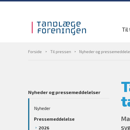
Gå til sidens indhold
Til
Forside
Til pressen
Nyheder og pressemeddele
T
Nyheder og pressemeddelelser
t
Nyheder
Man
Pressemeddelelse
syg
2026