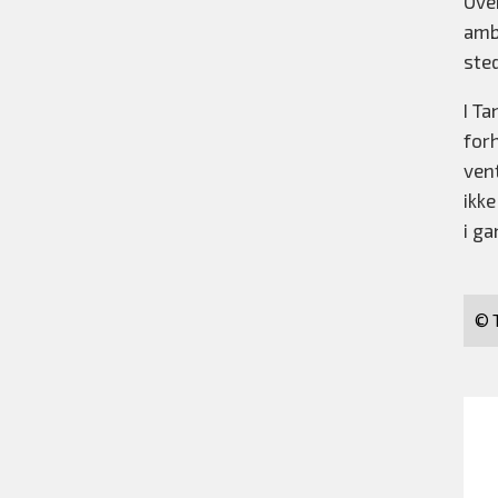
Ove
ambi
ste
I Ta
forh
vent
ikk
i g
© T