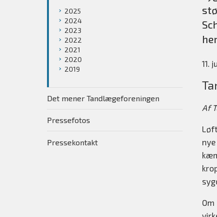
stø
2025
2024
Sch
2023
her
2022
2021
2020
11. 
2019
Ta
Det mener Tandlægeforeningen
Af 
Pressefotos
Løf
nye
Pressekontakt
kæm
kro
syg
Om r
vir