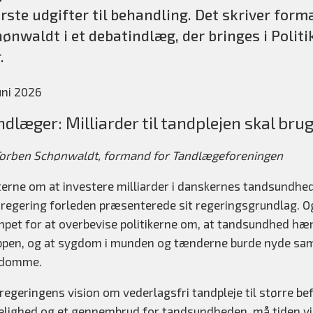
rste udgifter til behandling. Det skriver fo
ønwaldt i et debatindlæg, der bringes i Poli
.
juni 2026
ndlæger: Milliarder til tandplejen skal bru
Torben Schønwaldt, formand for Tandlægeforeningen
terne om at investere milliarder i danskernes tandsundhed 
 regering forleden præsenterede sit regeringsgrundlag. Og
pet for at overbevise politikerne om, at tandsundhed h
ppen, og at sygdom i munden og tænderne burde nyde 
domme.
egeringens vision om vederlagsfri tandpleje til større be
kelighed og et gennembrud for tandsundheden, må tiden vise