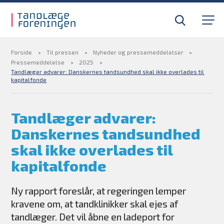
Gå til sidens indhold
Til tandlæger
Medlemsfordele
Forside
Til pressen
Nyheder og pressemeddelelser
Pressemeddelelse
2025
Tandlæger advarer: Danskernes tandsundhed skal ikke overlades til
kapitalfonde
Til pressen
Tandlæger advarer:
Om foreningen
Danskernes tandsundhed
Find din tandlægevagt
skal ikke overlades til
kapitalfonde
Kurser og efteruddannelse
Ny rapport foreslår, at regeringen lemper
BLIV MEDLEM
kravene om, at tandklinikker skal ejes af
tandlæger. Det vil åbne en ladeport for