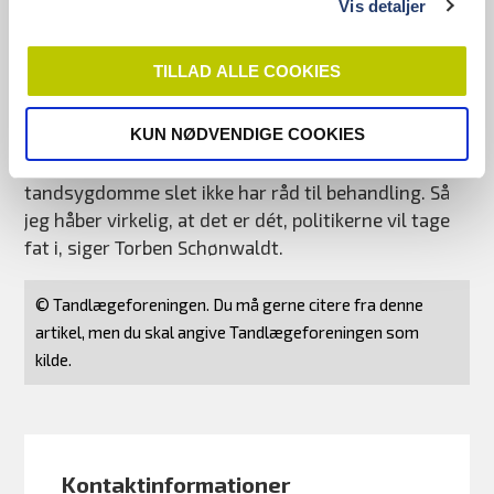
Vis detaljer
skævt at reducere tandsundhed til et spørgsmål om
konkurrence på priser mellem tandlæger.
TILLAD ALLE COOKIES
- Hvis målet er, at flere danskere kommer til
tandlægen, så burde regeringen øge patienternes
KUN NØDVENDIGE COOKIES
tilskud, som er udhulet år for år. Det betyder, at
flere bliver væk, og at mange patienter med
tandsygdomme slet ikke har råd til behandling. Så
jeg håber virkelig, at det er dét, politikerne vil tage
fat i, siger Torben Schønwaldt.
© Tandlægeforeningen. Du må gerne citere fra denne
artikel, men du skal angive Tandlægeforeningen som
kilde.
Kontaktinformationer