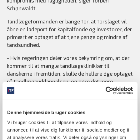
kompromis med fagligheden, siger Torben
Schønwaldt.
Tandlægeformanden er bange for, at forslaget vil
åbne en ladeport for kapitalfonde og investorer, der
primært er optaget af at tjene penge og mindre af
tandsundhed.
- Hvis regeringen deler vores bekymring om, at der
kommer til at mangle tandlægeklinikker til
danskerne i fremtiden, skulle de hellere øge optaget
på tandlægeuddannelsen, og gøre det mere
attraktiv at være privatpraktiserende tandlæge,
tilføjer Torben Schønwaldt.
Tandlægeforeningen er også kritisk overfor et
Denne hjemmeside bruger cookies
forslag om at droppe de faste lave priser på basale
Vi bruger cookies til at tilpasse vores indhold og
tandlægeydelser som fx tandeftersyn,
annoncer, til at vise dig funktioner til sociale medier og til
tandrensning og røntgenbilleder og indføre
at analysere vores trafik. Vi deler også oplysninger om