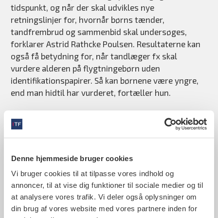
tidspunkt, og når der skal udvikles nye
retningslinjer for, hvornår børns tænder,
tandfrembrud og sammenbid skal undersøges,
forklarer Astrid Rathcke Poulsen. Resultaterne kan
også få betydning for, når tandlæger fx skal
vurdere alderen på flygtningebørn uden
identifikationspapirer. Så kan børnene være yngre,
end man hidtil har vurderet, fortæller hun.
Musikalsk ripenser
Astrid Rathcke Poulsen er født i Liverpool i England,
men opvokset i Ribe, hvor hun slog sine folder, indtil
hun i 2016 flyttede til København for at læse til
Denne hjemmeside bruger cookies
tandlæge. Hendes mor er tandlæge, men det var
ikke grunden til, at hun valgte faget.
Vi bruger cookies til at tilpasse vores indhold og
annoncer, til at vise dig funktioner til sociale medier og til
”Da jeg som teenager fik bøjle på, blev jeg meget
at analysere vores trafik. Vi deler også oplysninger om
fascineret af, hvor meget man faktisk kan rykke
din brug af vores website med vores partnere inden for