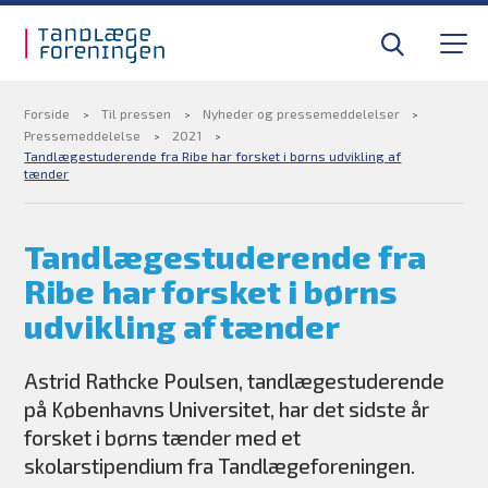
Gå til sidens indhold
Til tandlæger
Medlemsfordele
Forside
Til pressen
Nyheder og pressemeddelelser
Pressemeddelelse
2021
Tandlægestuderende fra Ribe har forsket i børns udvikling af
tænder
Til pressen
Tandlægestuderende fra
Om foreningen
Ribe har forsket i børns
Find din tandlægevagt
udvikling af tænder
Kurser og efteruddannelse
Astrid Rathcke Poulsen, tandlægestuderende
på Københavns Universitet, har det sidste år
forsket i børns tænder med et
BLIV MEDLEM
skolarstipendium fra Tandlægeforeningen.