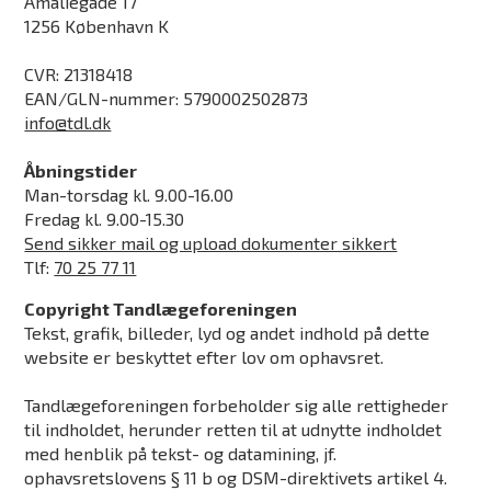
Amaliegade 17
1256 København K
CVR: 21318418
EAN/GLN-nummer: 5790002502873
info@tdl.dk
Åbningstider
Man-torsdag kl. 9.00-16.00
Fredag kl. 9.00-15.30
Send sikker mail og upload dokumenter sikkert
Tlf:
70 25 77 11
Copyright Tandlægeforeningen
Tekst, grafik, billeder, lyd og andet indhold på dette
website er beskyttet efter lov om ophavsret.
Tandlægeforeningen forbeholder sig alle rettigheder
til indholdet, herunder retten til at udnytte indholdet
med henblik på tekst- og datamining, jf.
ophavsretslovens § 11 b og DSM-direktivets artikel 4.