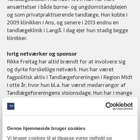
ansættelser i både børne- og ungdomstandplejen
og som privatpraktiserende tandlæge. Hun købte i
2009 klinikken i Ans, og senere i 2013 endnu en
tandlægeklinik i Langå. I dag ejer hun stadig begge
klinikker.
Ivrig netværker og sponsor
Rikke Freitag har altid brændt for at involvere sig
og dyrke forskellige netværk. Hun har været
fagpolitisk aktiv i Tandlægeforeningen i Region Midt
i otte år, hvor hun bl.a. har været medarrangør af
Tandlægeforeningens visionsdage. Hun har i mange
år været engageret i netværket JCI Danmark, i 2008
som leder af organisationen i Danmark. Aktuelt er
hun også engageret i netværk for
virksomhedsledere i Danmark, VL21 i Aarhus.
Denne hjemmeside bruger cookies
Vi bruger cookies til at tilpasse vores indhold og
I 2019 var hun sammen med JCI Arosia initiativtager