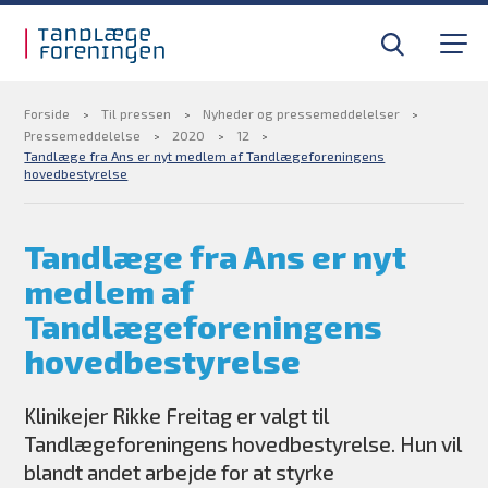
Gå til sidens indhold
Til tandlæger
Medlemsfordele
Forside
Til pressen
Nyheder og pressemeddelelser
Pressemeddelelse
2020
12
Tandlæge fra Ans er nyt medlem af Tandlægeforeningens
hovedbestyrelse
Til pressen
Tandlæge fra Ans er nyt
Om foreningen
medlem af
Find din tandlægevagt
Tandlægeforeningens
hovedbestyrelse
Kurser og efteruddannelse
Klinikejer Rikke Freitag er valgt til
BLIV MEDLEM
Tandlægeforeningens hovedbestyrelse. Hun vil
blandt andet arbejde for at styrke