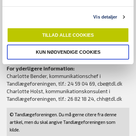
nu i voksenlivet, hvor begge hendes børn dyrker
elitegymnastik. Hun har desuden stået på ski, siden
Vis detaljer
hun var helt ung og har i de senere år arrangeret
diverse skiture for venner og andre i hendes
TILLAD ALLE COOKIES
netværk.
KUN NØDVENDIGE COOKIES
Download foto af Rikke Freitag her
For yderligere information:
Charlotte Bender, kommunikationschef i
Tandlægeforeningen, tlf.: 24 59 04 69, cbe@tdl.dk
Charlotte Holst, kommunikationskonsulent i
Tandlægeforeningen, tlf.: 26 82 18 24, chh@tdl.dk
© Tandlægeforeningen. Du må gerne citere fra denne
artikel, men du skal angive Tandlægeforeningen som
kilde.