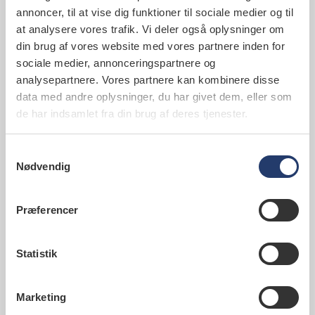
annoncer, til at vise dig funktioner til sociale medier og til
til projektet ”Mobile Dental Aid”, der skal støtte TUG
at analysere vores trafik. Vi deler også oplysninger om
(Tandsundhed Uden Grænser). Formålet er at give
din brug af vores website med vores partnere inden for
danske udsendte, frivillige tandlæger bedre
sociale medier, annonceringspartnere og
arbejdsforhold og mere tidssvarende
analysepartnere. Vores partnere kan kombinere disse
tandlægeudstyr ved at ombygge en 40 fods
data med andre oplysninger, du har givet dem, eller som
container til en fuld mobil tandlægeklinik. Rikke
de har indsamlet fra din brug af deres tjenester.
Freitag bidrager som projektleder med blandt andet
ansatte og opgaven at søge sponsorer for
Samtykkevalg
økonomisk hjælp. Coronapandemien har dog
Nødvendig
udskudt projektet, så det først forventes færdigt i
2022.
Præferencer
Fra gymnast til skiløber
Privat bor Rikke Freitag med sin mand i Risskov. Hun
Statistik
har to voksne børn, hvoraf hendes ældste datter er
nyuddannet tandlæge og også ansat på klinikken i
Ans. Gymnastik har fyldt meget, siden Rikke Freitag
Marketing
var barn, hvor hun rejste med ”Flying Superkids” og