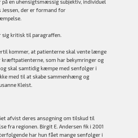
 på en uhensigtsmæssig subjektiv, individuel
ls Jessen, der er formand for
kæmpelse.
g kritisk til paragraffen.
ertil kommer, at patienterne skal vente længe
for kræftpatienterne, som har bekymringer og
 og skal samtidig kæmpe med senfølger i
r ikke med til at skabe sammenhæng og
usanne Kleist.
et afvist deres ansøgning om tilskud til
 fra regionen. Birgit E. Andersen fik i 2001
fterfølgende har hun fået mange senfølger i