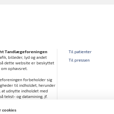
ht Tandlægeforeningen
Til patienter
afik, billeder, lyd og andet
Til pressen
på dette website er beskyttet
v om ophavsret.
foreningen forbeholder sig
igheder til indholdet, herunder
il at udnytte indholdet med
å tekst- og datamining, jf.
tslovens § 11 b og DSM-
ts artikel 4.
 cookies