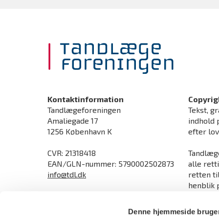
Kontaktinformation
Copyrig
Tandlægeforeningen
Tekst, gr
Amaliegade 17
indhold 
1256 København K
efter lo
CVR: 21318418
Tandlæge
EAN/GLN-nummer: 5790002502873
alle rett
info@tdl.dk
retten t
henblik p
Åbningstider
ophavsre
Man-torsdag kl. 9.00-16.00
direktive
Denne hjemmeside bruger
Fredag kl. 9.00-15.30