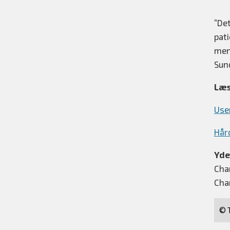
”De
pat
men
Sun
Læs
Use
Hård
Yde
Cha
Cha
© T