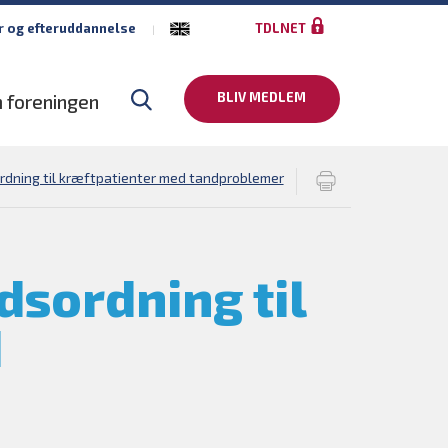
r og efteruddannelse
TDLNET
BLIV MEDLEM
 foreningen
sordning til kræftpatienter med tandproblemer
udsordning til
d