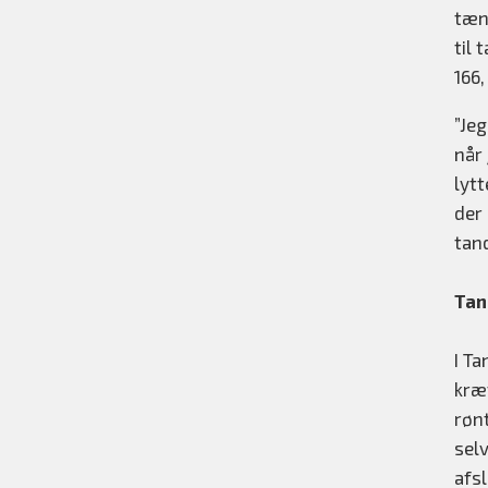
tænd
til
166,
”Jeg
når 
lytt
der 
tan
Tan
I Ta
kræ
røn
sel
afs