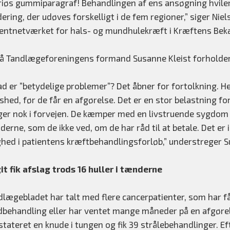
riøs gummiparagraf! Behandlingen af ens ansøgning hviler
ering, der udøves forskelligt i de fem regioner,” siger Nie
ientnetværket for hals- og mundhulekræft i Kræftens Be
å Tandlægeforeningens formand Susanne Kleist forholder si
ad er ”betydelige problemer”? Det åbner for fortolkning. H
ished, før de får en afgørelse. Det er en stor belastning 
ger nok i forvejen. De kæmper med en livstruende sygdom
derne, som de ikke ved, om de har råd til at betale. Det e
ghed i patientens kræftbehandlingsforløb,” understreger S
git fik afslag trods 16 huller i tænderne
dlægebladet har talt med flere cancerpatienter, som har få
dbehandling eller har ventet mange måneder på en afgørelse
stateret en knude i tungen og fik 39 strålebehandlinger. E