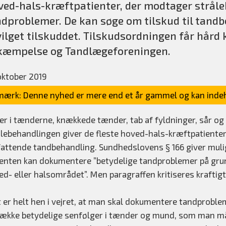
ed-hals-kræftpatienter, der modtager stråleb
dproblemer. De kan søge om tilskud til tandb
ilget tilskuddet. Tilskudsordningen får hård 
kæmpelse og Tandlægeforeningen.
oktober 2019
ærk: Denne nyhed er mere end et år gammel og kan indeh
ler i tænderne, knækkede tænder, tab af fyldninger, sår og
ålebehandlingen giver de fleste hoved-hals-kræftpatiente
attende tandbehandling. Sundhedslovens § 166 giver muligh
ienten kan dokumentere ”betydelige tandproblemer på gru
d- eller halsområdet”. Men paragraffen kritiseres kraftigt 
t er helt hen i vejret, at man skal dokumentere tandproble
række betydelige senfølger i tænder og mund, som man mås