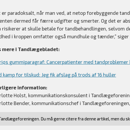
t er paradoksalt, når man ved, at netop forebyggende tan
ienten dermed får færre udgifter og smerter. Og det er abs
 risikerer at skulle betale for tandbehandlingen, selvom d
dhed i kroppen omfatter også mundhule og tænder,” siger 
 mere i Tandlægebladet:
riøs gummiparagraf: Cancerpatienter med tandproblemer b
 kamp for tilskud: Jeg fik afslag på trods af 16 huller
rligere information:
rlotte Holst, kommunikationskonsulent i Tandlægeforeninge
rlotte Bender, kommunikationschef i Tandlægeforeningen, t
andlægeforeningen. Du må gerne citere fra denne artikel, men du s