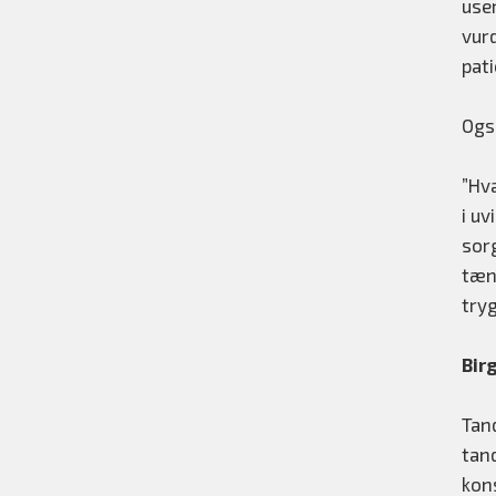
use
vurd
pat
Ogs
”Hv
i uv
sor
tæn
try
Bir
Tan
tan
kon