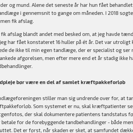
er og mund. Alene det seneste år har hun fået behandlet 16
 tandlæge i gennemsnit to gange om måneden. I 2018 søgte
 men fik afslag.
 fik afslag blandt andet med besked om, at jeg havde tænde
jeg har fået konstateret 16 huller på ét år. Det var utro
ede de ikke til min egen tandlæge, der er specialist og ser 
ankede afgørelsen, men efter mere end et år stadig ikke har
dbehandlinger.
dpleje bør være en del af samlet kræftpakkeforløb
ndlægeforeningen stiller man sig undrende over for, at tan
ftpakkeforløb. Som systemet er nu, skal kræftpatienter se
tgenfotos, der skal dokumentere patientens tandstatus fø
v betale for de forebyggende tandbehandlinger - både men
luttet. Det er først, når skaden er sket, at samfundet dæ