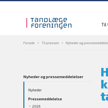
Gå til sidens indhold
Til
Forside
Til pressen
Nyheder og pressemeddele
H
Nyheder og pressemeddelelser
k
Nyheder
t
Pressemeddelelse
2026