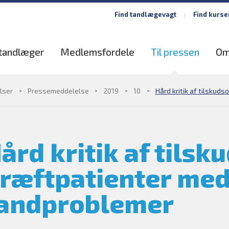
Find tandlægevagt
Find kurse
 tandlæger
Medlemsfordele
Til pressen
Om
lser
Pressemeddelelse
2019
10
Hård kritik af tilskud
ård kritik af tilsk
ræftpatienter me
andproblemer