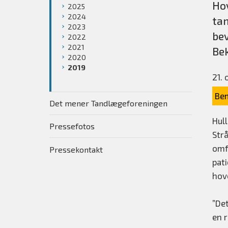
Hov
2025
2024
tan
2023
bev
2022
2021
Be
2020
2019
21. 
Bem
Det mener Tandlægeforeningen
Hul
Pressefotos
Str
omf
Pressekontakt
pat
hove
”De
en 