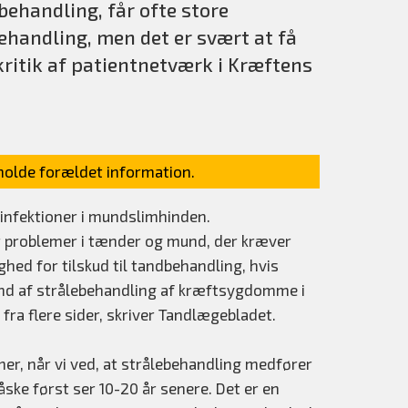
ehandling, får ofte store
ehandling, men det er svært at få
kritik af patientnetværk i Kræftens
olde forældet information.
 infektioner i mundslimhinden.
r problemer i tænder og mund, der kræver
ed for tilskud til tandbehandling, hvis
nd af strålebehandling af kræftsygdomme i
fra flere sider, skriver Tandlægebladet.
mer, når vi ved, at strålebehandling medfører
ke først ser 10-20 år senere. Det er en