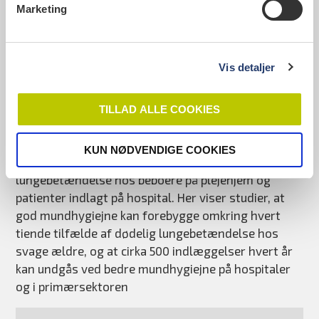
Fakta: Det viser forskning
Marketing
• Systematisk mundhygiejne forud for en operation
kan reducere risikoen for at udvikle postoperative
infektioner med 45-65 % samt reducere risikoen for
Vis detaljer
lungebetændelse med 45 % og for dybe
sårinfektioner med 65 %. Overordnet set svarer det
til en omtrentlig halvering af risikoen for
TILLAD ALLE COOKIES
infektioner.
• Daglig tandbørstning nedsætter forekomsten af
KUN NØDVENDIGE COOKIES
lungebetændelse og dødelighed på grund af
lungebetændelse hos beboere på plejehjem og
patienter indlagt på hospital. Her viser studier, at
god mundhygiejne kan forebygge omkring hvert
tiende tilfælde af dødelig lungebetændelse hos
svage ældre, og at cirka 500 indlæggelser hvert år
kan undgås ved bedre mundhygiejne på hospitaler
og i primærsektoren