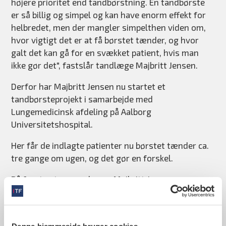
højere prioritet end tandbørstning. En tandbørste
er så billig og simpel og kan have enorm effekt for
helbredet, men der mangler simpelthen viden om,
hvor vigtigt det er at få børstet tænder, og hvor
galt det kan gå for en svækket patient, hvis man
ikke gør det", fastslår tandlæge Majbritt Jensen.
Derfor har Majbritt Jensen nu startet et
tandbørsteprojekt i samarbejde med
Lungemedicinsk afdeling på Aalborg
Universitetshospital.
Her får de indlagte patienter nu børstet tænder ca.
tre gange om ugen, og det gør en forskel.
På første stuegang kunne Majbritt Jensen
konstatere, hvor slemt det stod til. Patienterne
havde ikke fået børstet tænder under deres
indlæggelse, og hun konstaterede mange tilfælde