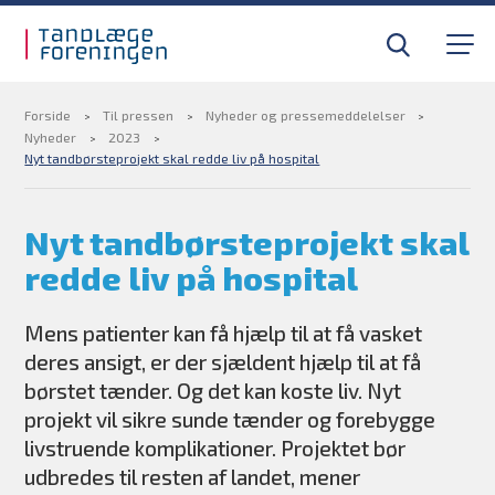
Gå til sidens indhold
Til tandlæger
Medlemsfordele
Forside
Til pressen
Nyheder og pressemeddelelser
Nyheder
2023
Nyt tandbørsteprojekt skal redde liv på hospital
Til pressen
Nyt tandbørsteprojekt skal
Om foreningen
redde liv på hospital
Find din tandlægevagt
Mens patienter kan få hjælp til at få vasket
deres ansigt, er der sjældent hjælp til at få
Kurser og efteruddannelse
børstet tænder. Og det kan koste liv. Nyt
projekt vil sikre sunde tænder og forebygge
BLIV MEDLEM
livstruende komplikationer. Projektet bør
udbredes til resten af landet, mener