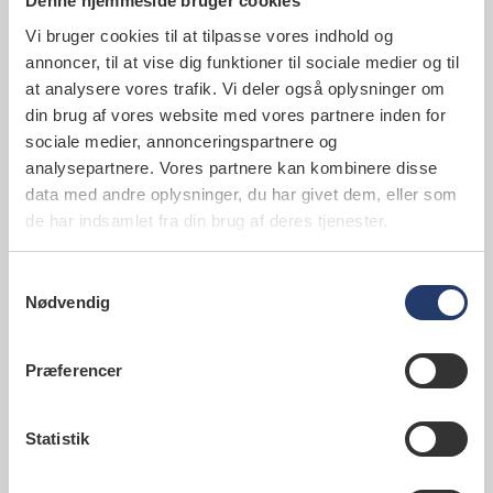
Denne hjemmeside bruger cookies
af mundsvamp, bakterielle belægninger, blødende
tandkød og dårlig ånde.
Vi bruger cookies til at tilpasse vores indhold og
annoncer, til at vise dig funktioner til sociale medier og til
I dag ser det bedre ud, og patienterne melder om
at analysere vores trafik. Vi deler også oplysninger om
færre smerter og bedre livskvalitet.
din brug af vores website med vores partnere inden for
sociale medier, annonceringspartnere og
I Tandlægeforeningen er Susanne Kleist begejstret
analysepartnere. Vores partnere kan kombinere disse
for det nye projekt, og hun mener, at det viser, hvor
data med andre oplysninger, du har givet dem, eller som
stor betydning en simpel ting kan gøre.
de har indsamlet fra din brug af deres tjenester.
"Alle har ret til at få børstet tænder hver dag. Men i
Samtykkevalg
dag er det mere reglen end undtagelsen. Og det er
Nødvendig
ikke sundhedsmæssigt forsvarligt, og det koster
samfundet mange penge i form af flere syge- og
indlæggelsesdage. Hvis dette projekt kunne blive
Præferencer
bredt ud, ville det ikke bare gavne patienters
sundhed og livskvalitet – det vil formentlig også
Statistik
give en økonomisk gevinst", siger Susanne Kleist.