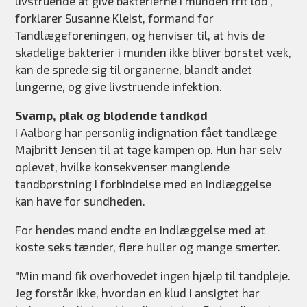
livstruende at give bakterierne i munden frit løb",
forklarer Susanne Kleist, formand for
Tandlægeforeningen, og henviser til, at hvis de
skadelige bakterier i munden ikke bliver børstet væk,
kan de sprede sig til organerne, blandt andet
lungerne, og give livstruende infektion.
Svamp, plak og blødende tandkød
I Aalborg har personlig indignation fået tandlæge
Majbritt Jensen til at tage kampen op. Hun har selv
oplevet, hvilke konsekvenser manglende
tandbørstning i forbindelse med en indlæggelse
kan have for sundheden.
For hendes mand endte en indlæggelse med at
koste seks tænder, flere huller og mange smerter.
"Min mand fik overhovedet ingen hjælp til tandpleje.
Jeg forstår ikke, hvordan en klud i ansigtet har