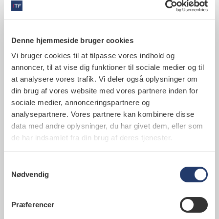
Denne hjemmeside bruger cookies
Vi bruger cookies til at tilpasse vores indhold og
© Tandlægeforeningen. Du må gerne citere fra denne
annoncer, til at vise dig funktioner til sociale medier og til
artikel, men du skal angive Tandlægeforeningen som
at analysere vores trafik. Vi deler også oplysninger om
kilde.
din brug af vores website med vores partnere inden for
sociale medier, annonceringspartnere og
Senest opdateret 07. maj 2019
analysepartnere. Vores partnere kan kombinere disse
data med andre oplysninger, du har givet dem, eller som
de har indsamlet fra din brug af deres tjenester.
Kontaktinformationer
Samtykkevalg
Nødvendig
Tandlægeforeningen
Amaliegade 17
1256 København K
Præferencer
Telefon: 70 25 77 11