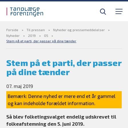
Gå til sidens indhold
Til tandlæger
Medlemsfordele
Forside
Til pressen
Nyheder og pressemeddelelser
Nyheder
2019
05
Stem på et parti, der passer på dine tænder
Til pressen
Stem på et parti, der passer
Om foreningen
på dine tænder
Find din tandlægevagt
07. maj 2019
Kurser og efteruddannelse
Bemærk: Denne nyhed er mere end et år gammel
og kan indeholde forældet information.
BLIV MEDLEM
Så blev folketingsvalget endelig udskrevet til
folkeafstemning den 5. juni 2019.