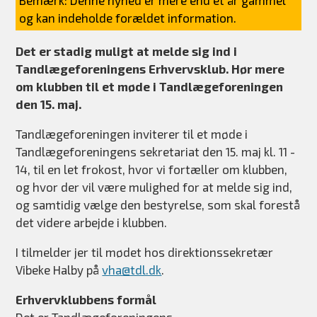
Bemærk: Denne nyhed er mere end et år gammel
og kan indeholde forældet information.
Det er stadig muligt at melde sig ind i
Tandlægeforeningens Erhvervsklub. Hør mere
om klubben til et møde i Tandlægeforeningen
den 15. maj.
Tandlægeforeningen inviterer til et møde i
Tandlægeforeningens sekretariat den 15. maj kl. 11 -
14, til en let frokost, hvor vi fortæller om klubben,
og hvor der vil være mulighed for at melde sig ind,
og samtidig vælge den bestyrelse, som skal forestå
det videre arbejde i klubben.
I tilmelder jer til mødet hos direktionssekretær
Vibeke Halby på
vha@tdl.dk
.
Erhvervklubbens formål