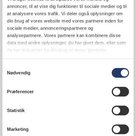
Kontingentet er fastsat til et beløb svarende til to
annoncer, til at vise dig funktioner til sociale medier og til
gange det kontingent en privatpraktiserende
at analysere vores trafik. Vi deler også oplysninger om
tandlæge betaler for at være medlem af
din brug af vores website med vores partnere inden for
Tandlægeforeningen, og det udgør således
sociale medier, annonceringspartnere og
foreløbigt kr. 26.052 årligt.
analysepartnere. Vores partnere kan kombinere disse
data med andre oplysninger, du har givet dem, eller som
Hvis I har yderligere spørgsmål
de har indsamlet fra din brug af deres tjenester.
I er meget velkomne til at kontakte adm. direktør
Joakim Lilholt på
joli@tdl.dk
eller telefon 25 46 46
Samtykkevalg
26, hvis I har spørgsmål til denne invitation.
Nødvendig
Læs vedtægterne for Tandlægeforeningens
Erhvervsklub her
(PDF-format)
Præferencer
© Tandlægeforeningen. Du må gerne citere fra denne
Statistik
artikel, men du skal angive Tandlægeforeningen som
kilde.
Marketing
Senest opdateret 30. april 2019