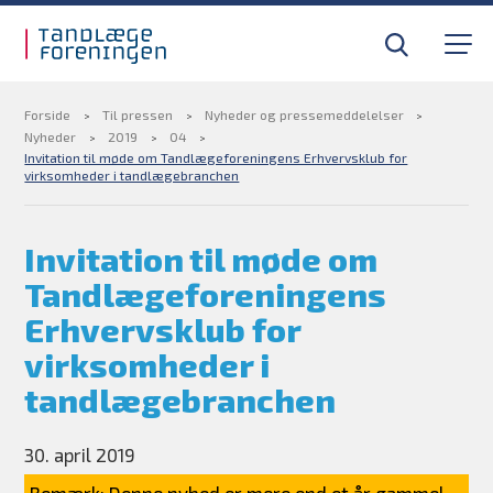
Gå til sidens indhold
Til tandlæger
Medlemsfordele
Forside
Til pressen
Nyheder og pressemeddelelser
Nyheder
2019
04
Invitation til møde om Tandlægeforeningens Erhvervsklub for
virksomheder i tandlægebranchen
Til pressen
Invitation til møde om
Om foreningen
Tandlægeforeningens
Find din tandlægevagt
Erhvervsklub for
virksomheder i
Kurser og efteruddannelse
tandlægebranchen
BLIV MEDLEM
30. april 2019