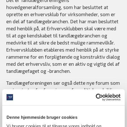
Det er Tandlægeforeningens
hovedgeneralforsamling, som har besluttet at
oprette en erhvervsklub for virksomheder, som er
en del af tandlægebranchen. Det har man besluttet
med henblik på, at Erhvervsklubben skal være med
til at øge kendskabet til tandlægebranchen og
medvirke til at sikre de bedst mulige rammevilkår.
Erhvervsklubben etableres med henblik på at styrke
rammerne for en forpligtende og konstruktiv dialog
med det erhvervsliv, som er en aktiv og vigtig del af
tandlægefaget og -branchen.
Tandlægeforeningen ser også dette nye forum som
en inspirator for foreningens fagpolitiske udvikling,
og som et dialogforum ind i den meget vigtige
industri af virksomheder og rådgivere, som er med
til at gøre dansk tandpleje til en af verdens bedste.
Denne hjemmeside bruger cookies
Kontingent
Vi bruger cookies til at tilpasse vores indhold og